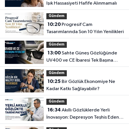
Işık Hassasiyeti Hafife Alınmamalı
Gündem
10:20
Progresif Cam
Tasarımlarında Son 10 Yılın Yenilikleri
Gündem
13:00
Sahte Güneş Gözlüğünde
UV400 ve CE İbaresi Tek Başına
Yeterli mi?
Gündem
10:25
Bir Gözlük Ekonomiye Ne
Kadar Katkı Sağlayabilir?
Gündem
16:34
Akıllı Gözlüklerde Yerli
İnovasyon: Depresyon Teşhis Eden
Gözlüğe Türkpatent Onayı