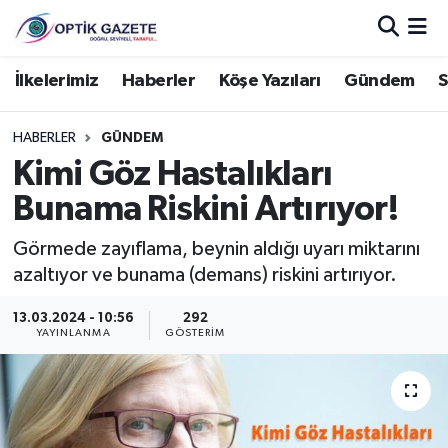
Nöbetçi Eczaneler
İlkelerimiz
Haberler
Köşe Yazıları
Gündem
S
Hava Durumu
HABERLER
GÜNDEM
Kimi Göz Hastalıkları
İstanbul Namaz Vakitleri
Bunama Riskini Artırıyor!
Trafik Durumu
Görmede zayıflama, beynin aldığı uyarı miktarını
azaltıyor ve bunama (demans) riskini artırıyor.
Süper Lig Puan Durumu ve Fikstür
13.03.2024 - 10:56
292
Tüm Manşetler
YAYINLANMA
GÖSTERIM
Son Dakika Haberleri
Haber Arşivi