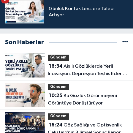
6
Günlük Kontak Lenslere Talep
Artıyor
Son Haberler
Gündem
16:34
Akıllı Gözlüklerde Yerli
İnovasyon: Depresyon Teşhis Eden
Gözlüğe Türkpatent Onayı
Gündem
10:25
Bu Gözlük Görünmeyeni
Görüntüye Dönüştürüyor
Gündem
16:24
Göz Sağlığı ve Optisyenlik
Çalıştayı’nın Bilimsel Sonuç Raporu