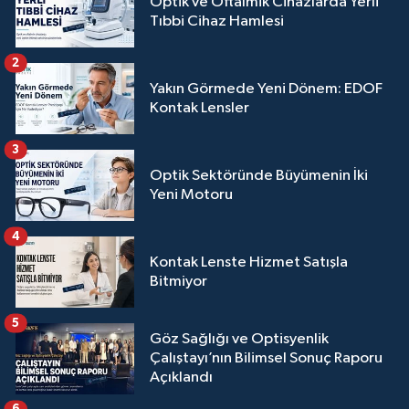
Optik ve Oftalmik Cihazlarda Yerli
Tıbbi Cihaz Hamlesi
2
Yakın Görmede Yeni Dönem: EDOF
Kontak Lensler
3
Optik Sektöründe Büyümenin İki
Yeni Motoru
4
Kontak Lenste Hizmet Satışla
Bitmiyor
5
Göz Sağlığı ve Optisyenlik
Çalıştayı’nın Bilimsel Sonuç Raporu
Açıklandı