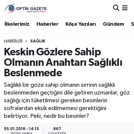
Nöbetçi Eczaneler
İlkelerimiz
Haberler
Köşe Yazıları
Gündem
S
Hava Durumu
HABERLER
SAĞLIK
Keskin Gözlere Sahip
İstanbul Namaz Vakitleri
Olmanın Anahtarı Sağlıklı
Trafik Durumu
Beslenmede
Süper Lig Puan Durumu ve Fikstür
Sağlıklı bir göze sahip olmanın sırrının sağlıklı
beslenmeden geçtiğini dile getiren uzmanlar, göz
Tüm Manşetler
sağlığı için tüketilmesi gereken besinlerin
sofralardan eksik edilmemesi gerektiğini
Son Dakika Haberleri
belirtiyor. Peki, nedir bu besinler?
Haber Arşivi
05.01.2016 - 14:15
667
YAYINLANMA
GÖSTERIM