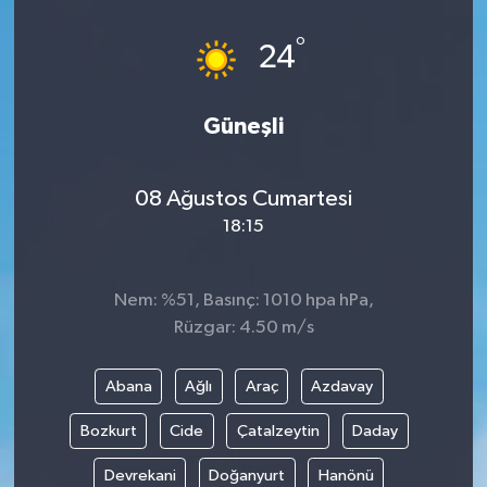
°
24
Güneşli
08 Ağustos Cumartesi
18:15
Nem: %51, Basınç: 1010 hpa hPa,
Rüzgar: 4.50 m/s
Abana
Ağlı
Araç
Azdavay
Bozkurt
Cide
Çatalzeytin
Daday
Devrekani
Doğanyurt
Hanönü