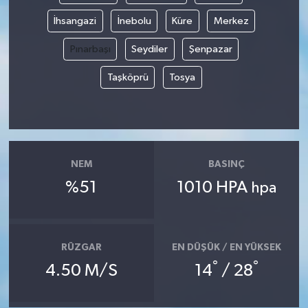
İhsangazi
İnebolu
Küre
Merkez
Pınarbaşı
Seydiler
Şenpazar
Taşköprü
Tosya
NEM
BASINÇ
%51
1010 HPA
hpa
RÜZGAR
EN DÜŞÜK / EN YÜKSEK
°
°
4.50 M/S
14
/ 28