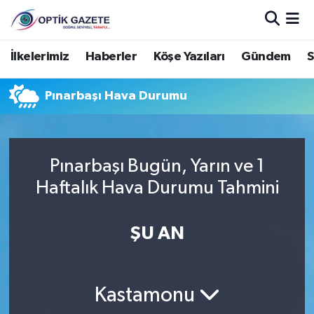
Nöbetçi Eczaneler
İlkelerimiz
Haberler
Köşe Yazıları
Gündem
S
Hava Durumu
Pınarbaşı Hava Durumu
İstanbul Namaz Vakitleri
Trafik Durumu
Pınarbaşı Bugün, Yarın ve 1
Haftalık Hava Durumu Tahmini
Süper Lig Puan Durumu ve Fikstür
ŞU AN
Tüm Manşetler
Son Dakika Haberleri
Kastamonu
Haber Arşivi