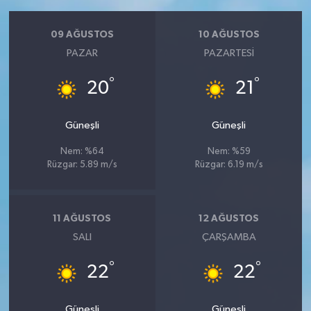
09 AĞUSTOS
10 AĞUSTOS
PAZAR
PAZARTESI
°
°
20
21
Güneşli
Güneşli
Nem: %64
Nem: %59
Rüzgar: 5.89 m/s
Rüzgar: 6.19 m/s
11 AĞUSTOS
12 AĞUSTOS
SALI
ÇARŞAMBA
°
°
22
22
Güneşli
Güneşli