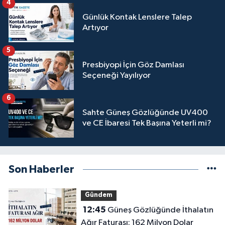
4
Günlük Kontak Lenslere Talep
Artıyor
5
Presbiyopi İçin Göz Damlası
Seçeneği Yayılıyor
6
Sahte Güneş Gözlüğünde UV400
ve CE İbaresi Tek Başına Yeterli mi?
Son Haberler
Gündem
12:45
Güneş Gözlüğünde İthalatın
Ağır Faturası: 162 Milyon Dolar