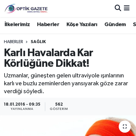
Nöbetçi Eczaneler
İlkelerimiz
Haberler
Köşe Yazıları
Gündem
S
Hava Durumu
HABERLER
SAĞLIK
Karlı Havalarda Kar
İstanbul Namaz Vakitleri
Körlüğüne Dikkat!
Trafik Durumu
Uzmanlar, güneşten gelen ultraviyole ışınlarının
karlı ve buzlu zeminlerden yansıyarak göze zarar
Süper Lig Puan Durumu ve Fikstür
verdiği söyledi.
Tüm Manşetler
18.01.2016 - 09:35
562
YAYINLANMA
GÖSTERIM
Son Dakika Haberleri
Haber Arşivi