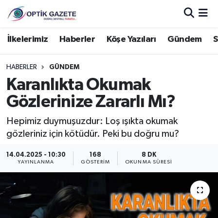
Nöbetçi Eczaneler
İlkelerimiz
Haberler
Köşe Yazıları
Gündem
S
Hava Durumu
HABERLER
GÜNDEM
Karanlıkta Okumak
İstanbul Namaz Vakitleri
Gözlerinize Zararlı Mı?
Trafik Durumu
Hepimiz duymuşuzdur: Loş ışıkta okumak
gözleriniz için kötüdür. Peki bu doğru mu?
Süper Lig Puan Durumu ve Fikstür
14.04.2025 - 10:30
168
8 DK
Tüm Manşetler
YAYINLANMA
GÖSTERIM
OKUNMA SÜRESI
Son Dakika Haberleri
Haber Arşivi