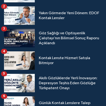
2
Yakın Görmede Yeni Dönem: EDOF
Kontak Lensler
3
Göz Sağlığı ve Optisyenlik
Çalıştayı’nın Bilimsel Sonuç Raporu
Açıklandı
4
Kontak Lenste Hizmet Satışla
Bitmiyor
5
Akıllı Gözlüklerde Yerli İnovasyon:
Depresyon Teşhis Eden Gözlüğe
Türkpatent Onayı
6
Günlük Kontak Lenslere Talep