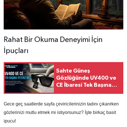
Rahat Bir Okuma Deneyimi İçin
İpuçları
Sahte Güneş
Gözlüğünde UV400 ve
CE İbaresi Tek Başına
Yeterli mi?
Gece geç saatlerde sayfa çeviricilerinizin tadını çıkarırken
gözlerinizi mutlu etmek mi istiyorsunuz? İşte birkaç basit
ipucu!