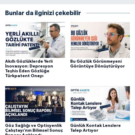
Bunlar da ilginizi çekebilir
Akıllı Gözlüklerde Yerli
Bu Gözlük Görünmeyeni
İnovasyon: Depresyon
Görüntüye Dönüştürüyor
Teşhis Eden Gözlüğe
Türkpatent Onayı
Göz Sağlığı ve Optisyenlik
Günlük Kontak Lenslere
Çalıştayı’nın Bilimsel Sonuç
Talep Artıyor