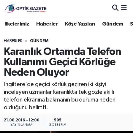
Nöbetçi Eczaneler
İlkelerimiz
Haberler
Köşe Yazıları
Gündem
S
Hava Durumu
HABERLER
GÜNDEM
Karanlık Ortamda Telefon
İstanbul Namaz Vakitleri
Kullanımı Geçici Körlüğe
Trafik Durumu
Neden Oluyor
Süper Lig Puan Durumu ve Fikstür
İngiltere'de geçici körlük geçiren iki kişiyi
inceleyen uzmanlar karanlıkta tek gözle akıllı
Tüm Manşetler
telefon ekranına bakmanın bu duruma neden
olduğunu belirtti.
Son Dakika Haberleri
21.08.2016 - 12:00
595
YAYINLANMA
GÖSTERIM
Haber Arşivi