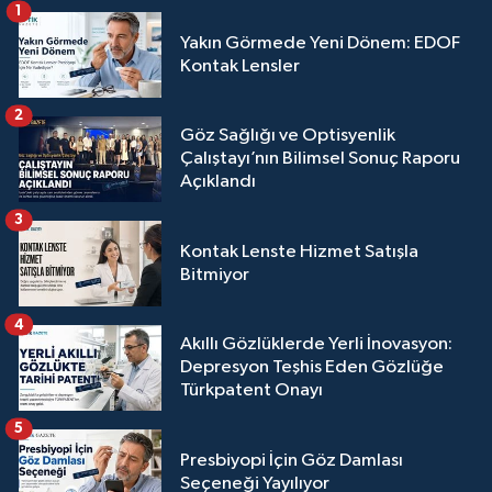
1
Yakın Görmede Yeni Dönem: EDOF
Kontak Lensler
2
Göz Sağlığı ve Optisyenlik
Çalıştayı’nın Bilimsel Sonuç Raporu
Açıklandı
3
Kontak Lenste Hizmet Satışla
Bitmiyor
4
Akıllı Gözlüklerde Yerli İnovasyon:
Depresyon Teşhis Eden Gözlüğe
Türkpatent Onayı
5
Presbiyopi İçin Göz Damlası
Seçeneği Yayılıyor