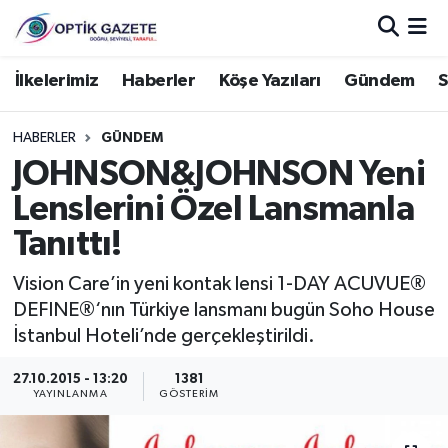
Nöbetçi Eczaneler
İlkelerimiz
Haberler
Köşe Yazıları
Gündem
S
Hava Durumu
HABERLER
GÜNDEM
JOHNSON&JOHNSON Yeni
İstanbul Namaz Vakitleri
Lenslerini Özel Lansmanla
Trafik Durumu
Tanıttı!
Süper Lig Puan Durumu ve Fikstür
Vision Care’in yeni kontak lensi 1-DAY ACUVUE®
DEFINE®‘nın Türkiye lansmanı bugün Soho House
Tüm Manşetler
İstanbul Hoteli’nde gerçekleştirildi.
27.10.2015 - 13:20
1381
Son Dakika Haberleri
YAYINLANMA
GÖSTERIM
Haber Arşivi