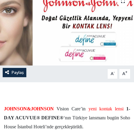
Paylaş
-
+
A
A
JOHNSON&JOHNSON
Vision Care’in
yeni kontak lensi
1-
DAY ACUVUE® DEFINE®
‘nın Türkiye lansmanı bugün Soho
House İstanbul Hoteli’nde gerçekleştirildi.