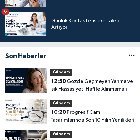
6
Günlük Kontak Lenslere Talep
Artıyor
Son Haberler
Gündem
12:50
Gözde Geçmeyen Yanma ve
Işık Hassasiyeti Hafife Alınmamalı
Gündem
10:20
Progresif Cam
Tasarımlarında Son 10 Yılın Yenilikleri
Gündem