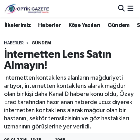
Nöbetçi Eczaneler
İlkelerimiz
Haberler
Köşe Yazıları
Gündem
S
Hava Durumu
HABERLER
GÜNDEM
İnternetten Lens Satın
İstanbul Namaz Vakitleri
Almayın!
Trafik Durumu
İnternetten kontak lens alanların mağduriyeti
artıyor, internetten kontak lens alarak mağdur
Süper Lig Puan Durumu ve Fikstür
olan bir kişi daha Kanal D habere konu oldu, Özay
Erad tarafından hazırlanan haberde ucuz diyerek
Tüm Manşetler
internetten kontak lens alarak mağdur olan bir
hastanın, sektör temsilcisinin ve göz hastalıkları
Son Dakika Haberleri
uzmanının görüşlerine yer verildi.
Haber Arşivi