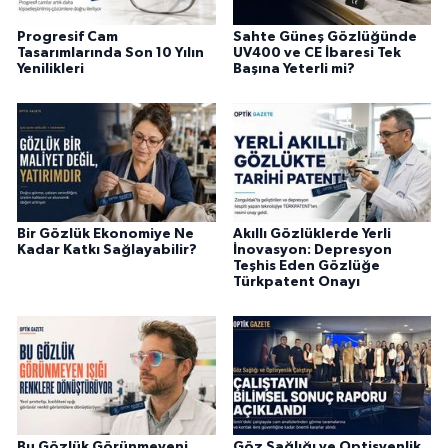
Progresif Cam
Sahte Güneş Gözlüğünde
Tasarımlarında Son 10 Yılın
UV400 ve CE İbaresi Tek
Yenilikleri
Başına Yeterli mi?
Bir Gözlük Ekonomiye Ne
Akıllı Gözlüklerde Yerli
Kadar Katkı Sağlayabilir?
İnovasyon: Depresyon
Teşhis Eden Gözlüğe
Türkpatent Onayı
Bu Gözlük Görünmeyeni
Göz Sağlığı ve Optisyenlik