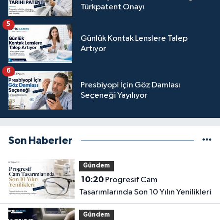
Türkpatent Onayı
5
Günlük Kontak Lenslere Talep
Artıyor
6
Presbiyopi İçin Göz Damlası
Seçeneği Yayılıyor
Son Haberler
Gündem
10:20
Progresif Cam
Tasarımlarında Son 10 Yılın Yenilikleri
Gündem