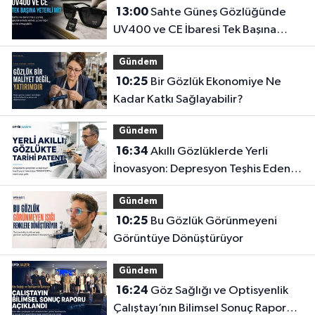
13:00
Sahte Güneş Gözlüğünde
UV400 ve CE İbaresi Tek Başına
Yeterli mi?
Gündem
10:25
Bir Gözlük Ekonomiye Ne
Kadar Katkı Sağlayabilir?
Gündem
16:34
Akıllı Gözlüklerde Yerli
İnovasyon: Depresyon Teşhis Eden
Gözlüğe Türkpatent Onayı
Gündem
10:25
Bu Gözlük Görünmeyeni
Görüntüye Dönüştürüyor
Gündem
16:24
Göz Sağlığı ve Optisyenlik
Çalıştayı’nın Bilimsel Sonuç Raporu