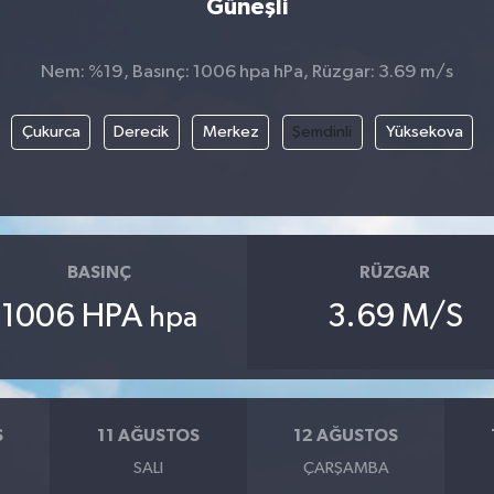
Güneşli
Nem: %19, Basınç: 1006 hpa hPa, Rüzgar: 3.69 m/s
Çukurca
Derecik
Merkez
Şemdinli
Yüksekova
BASINÇ
RÜZGAR
1006 HPA
3.69 M/S
hpa
S
11 AĞUSTOS
12 AĞUSTOS
SALI
ÇARŞAMBA