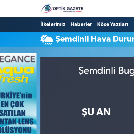
Nöbetçi Eczaneler
İlkelerimiz
Haberler
Köşe Yazıları
Şemdinli Hava Dur
Hava Durumu
İstanbul Namaz Vakitleri
Şemdinli Bug
Trafik Durumu
Süper Lig Puan Durumu ve Fikstür
Tüm Manşetler
ŞU AN
Son Dakika Haberleri
Haber Arşivi