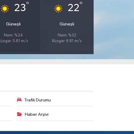
°
°
23
22
Güneşli
Güneşli
Nem: %24
Nem: %32
Rüzgar: 5.81 m/s
Rüzgar: 6.81 m/s
Trafik Durumu
Haber Arşivi