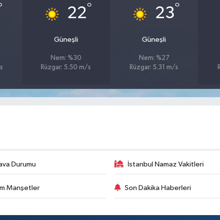
°
°
°
22
23
Güneşli
Güneşli
Nem: %30
Nem: %27
s
Rüzgar: 5.50 m/s
Rüzgar: 5.31 m/s
ava Durumu
İstanbul Namaz Vakitleri
m Manşetler
Son Dakika Haberleri