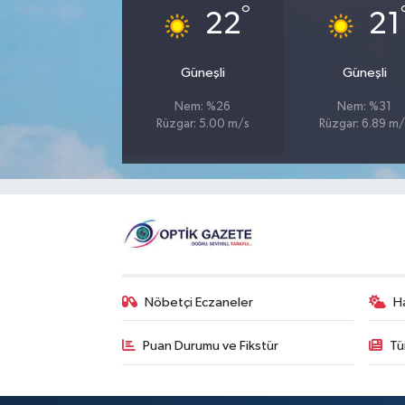
°
22
21
Güneşli
Güneşli
Nem: %26
Nem: %31
Rüzgar: 5.00 m/s
Rüzgar: 6.89 m/
Nöbetçi Eczaneler
H
Puan Durumu ve Fikstür
Tü