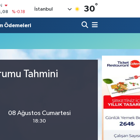
°
IN
30
İstanbul
4,08
%-0.18
R
36
%0.18
m Ödemeleri
10
%0.32
N
1
%0.38
ALTIN
55
%0.03
00
urumu Tahmini
%-14
08 Ağustos Cumartesi
18:30