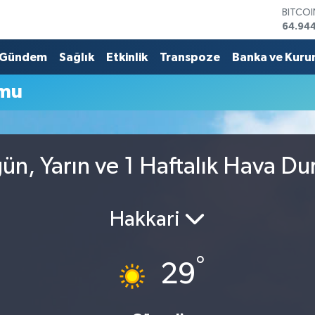
BITCO
64.94
DOLA
47,74
Gündem
Sağlık
Etkinlik
Transpoze
Banka ve Kuru
EURO
55,25
umu
STERLİ
64,481
GRAM 
6660.
BİST1
ün, Yarın ve 1 Haftalık Hava D
13.779
Hakkari
°
29