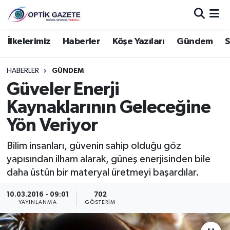
Nöbetçi Eczaneler
İlkelerimiz
Haberler
Köşe Yazıları
Gündem
S
Hava Durumu
HABERLER
GÜNDEM
Güveler Enerji
İstanbul Namaz Vakitleri
Kaynaklarının Geleceğine
Trafik Durumu
Yön Veriyor
Süper Lig Puan Durumu ve Fikstür
Bilim insanları, güvenin sahip olduğu göz
yapısından ilham alarak, güneş enerjisinden bile
Tüm Manşetler
daha üstün bir materyal üretmeyi başardılar.
10.03.2016 - 09:01
702
Son Dakika Haberleri
YAYINLANMA
GÖSTERIM
Haber Arşivi