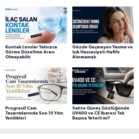
Kontak Lensler Yalnızca
Gözde Geçmeyen Yanma ve
Görme Düzeltme Aracı
Işık Hassasiyeti Hafife
Olmayabilir
Alınmamalı
Progresif Cam
Sahte Güneş Gözlüğünde
Tasarımlarında Son 10 Yılın
UV400 ve CE İbaresi Tek
Yenilikleri
Başına Yeterli mi?