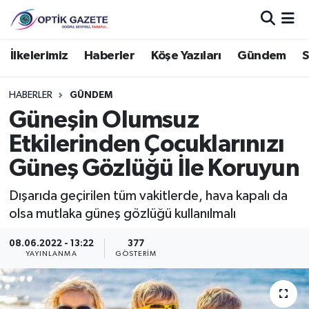
Nöbetçi Eczaneler
İlkelerimiz
Haberler
Köşe Yazıları
Gündem
S
Hava Durumu
HABERLER
GÜNDEM
Güneşin Olumsuz
İstanbul Namaz Vakitleri
Etkilerinden Çocuklarınızı
Trafik Durumu
Güneş Gözlüğü İle Koruyun
Süper Lig Puan Durumu ve Fikstür
Dışarıda geçirilen tüm vakitlerde, hava kapalı da
olsa mutlaka güneş gözlüğü kullanılmalı
Tüm Manşetler
08.06.2022 - 13:22
377
YAYINLANMA
GÖSTERIM
Son Dakika Haberleri
Haber Arşivi