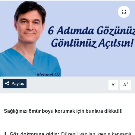
Paylaş
-
+
A
A
Sağlığınızı ömür boyu korumak için bunlara dikkat!!!
1. Göz doktoruna gidin:
Düzenli yapılan, geniş kapsamlı