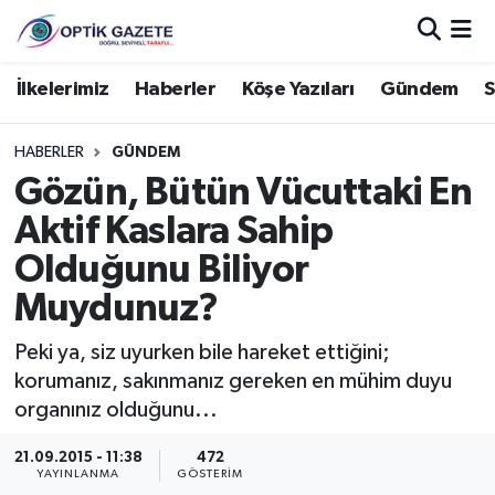
Nöbetçi Eczaneler
İlkelerimiz
Haberler
Köşe Yazıları
Gündem
S
Hava Durumu
HABERLER
GÜNDEM
Gözün, Bütün Vücuttaki En
İstanbul Namaz Vakitleri
Aktif Kaslara Sahip
Trafik Durumu
Olduğunu Biliyor
Muydunuz?
Süper Lig Puan Durumu ve Fikstür
Peki ya, siz uyurken bile hareket ettiğini;
Tüm Manşetler
korumanız, sakınmanız gereken en mühim duyu
organınız olduğunu...
Son Dakika Haberleri
21.09.2015 - 11:38
472
YAYINLANMA
GÖSTERIM
Haber Arşivi