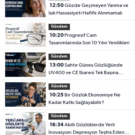
12:50
Gözde Geçmeyen Yanma ve
Işık Hassasiyeti Hafife Alınmamalı
Gündem
10:20
Progresif Cam
Tasarımlarında Son 10 Yılın Yenilikleri
Gündem
13:00
Sahte Güneş Gözlüğünde
UV400 ve CE İbaresi Tek Başına
Yeterli mi?
Gündem
10:25
Bir Gözlük Ekonomiye Ne
Kadar Katkı Sağlayabilir?
Gündem
16:34
Akıllı Gözlüklerde Yerli
İnovasyon: Depresyon Teşhis Eden