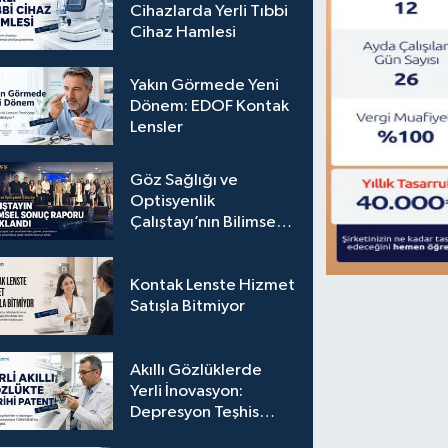
Cihazlarda Yerli Tıbbi
Cihaz Hamlesi
Yakın Görmede Yeni
Dönem: EDOF Kontak
Lensler
Göz Sağlığı ve
Optisyenlik
Çalıştayı’nın Bilimsel
Sonuç Raporu
Açıklandı
Kontak Lenste Hizmet
Satışla Bitmiyor
Akıllı Gözlüklerde
Yerli İnovasyon:
Depresyon Teşhis
Eden Gözlüğe