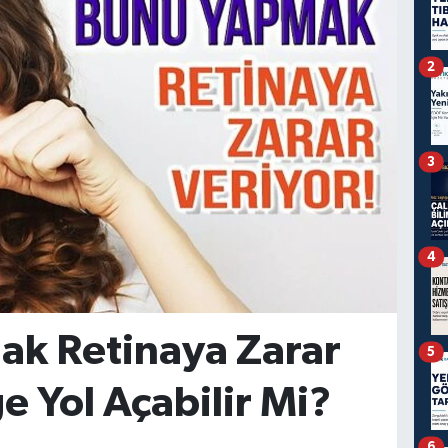
2
3
4
k Retinaya Zarar
5
e Yol Açabilir Mi?
6