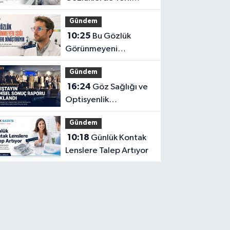
İnovasyon: Depresyon
Gündem
Teşhis Eden Gözlüğe
10:25
Bu Gözlük
Türkpatent Onayı
Görünmeyeni
Görüntüye
Gündem
Dönüştürüyor
16:24
Göz Sağlığı ve
Optisyenlik
Çalıştayı’nın Bilimsel
Gündem
Sonuç Raporu
10:18
Günlük Kontak
Açıklandı
Lenslere Talep Artıyor