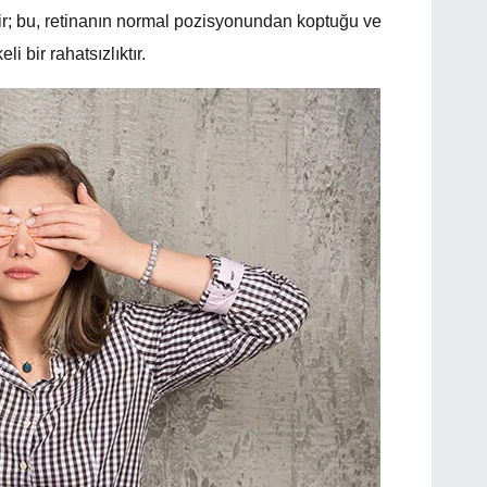
r; bu, retinanın normal pozisyonundan koptuğu ve
 bir rahatsızlıktır.