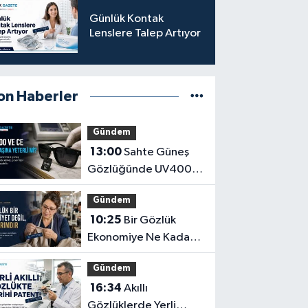
Türkpatent Onayı
Günlük Kontak
Lenslere Talep Artıyor
on Haberler
Gündem
13:00
Sahte Güneş
Gözlüğünde UV400
ve CE İbaresi Tek
Gündem
Başına Yeterli mi?
10:25
Bir Gözlük
Ekonomiye Ne Kadar
Katkı Sağlayabilir?
Gündem
16:34
Akıllı
Gözlüklerde Yerli