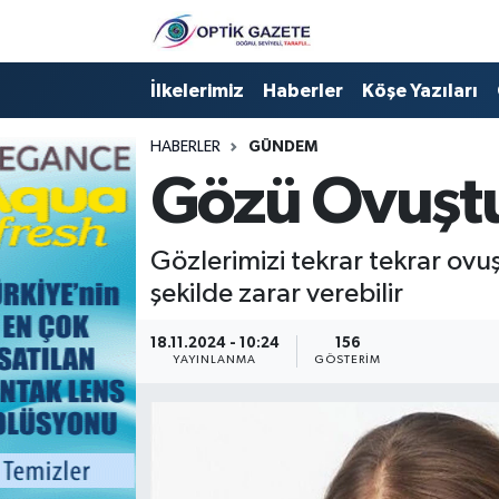
Nöbetçi Eczaneler
İlkelerimiz
Haberler
Köşe Yazıları
Hava Durumu
HABERLER
GÜNDEM
Gözü Ovuştu
İstanbul Namaz Vakitleri
Trafik Durumu
Gözlerimizi tekrar tekrar ovu
şekilde zarar verebilir
Süper Lig Puan Durumu ve Fikstür
18.11.2024 - 10:24
156
YAYINLANMA
GÖSTERIM
Tüm Manşetler
Son Dakika Haberleri
Haber Arşivi