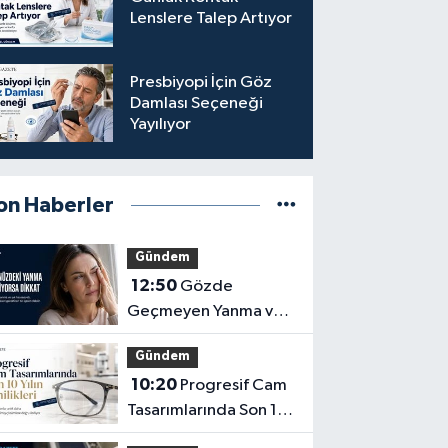
Lenslere Talep Artıyor
Presbiyopi İçin Göz
Damlası Seçeneği
Yayılıyor
on Haberler
Gündem
12:50
Gözde
Geçmeyen Yanma ve
Işık Hassasiyeti Hafife
Gündem
Alınmamalı
10:20
Progresif Cam
Tasarımlarında Son 10
Yılın Yenilikleri