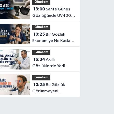
Gündem
13:00
Sahte Güneş
Gözlüğünde UV400
ve CE İbaresi Tek
Gündem
Başına Yeterli mi?
10:25
Bir Gözlük
Ekonomiye Ne Kadar
Katkı Sağlayabilir?
Gündem
16:34
Akıllı
Gözlüklerde Yerli
İnovasyon: Depresyon
Gündem
Teşhis Eden Gözlüğe
10:25
Bu Gözlük
Türkpatent Onayı
Görünmeyeni
Görüntüye
Dönüştürüyor