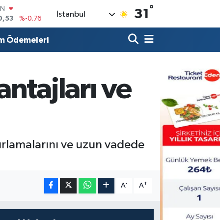
°
R
31
İstanbul
69
%0.17
65
%0.01
m Ödemeleri
İN
97
%0.02
ALTIN
49
%2.12
ntajları ve
00
7
%64
IN
0,53
%-0.76
ınırlamalarını ve uzun vadede
-
+
A
A