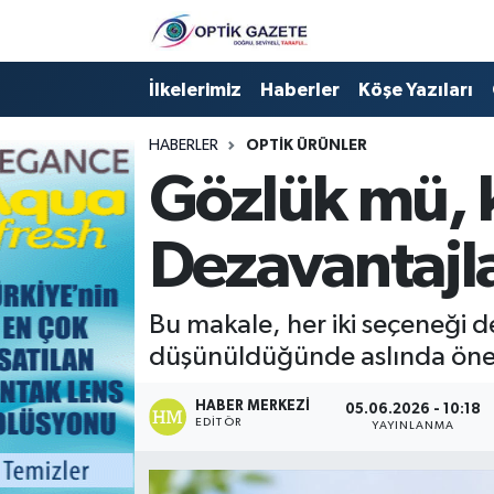
Nöbetçi Eczaneler
İlkelerimiz
Haberler
Köşe Yazıları
Hava Durumu
HABERLER
OPTIK ÜRÜNLER
Gözlük mü, k
İstanbul Namaz Vakitleri
Dezavantajla
Trafik Durumu
Süper Lig Puan Durumu ve Fikstür
Bu makale, her iki seçeneği de
düşünüldüğünde aslında öneml
Tüm Manşetler
HABER MERKEZI
05.06.2026 - 10:18
Son Dakika Haberleri
EDITÖR
YAYINLANMA
Haber Arşivi