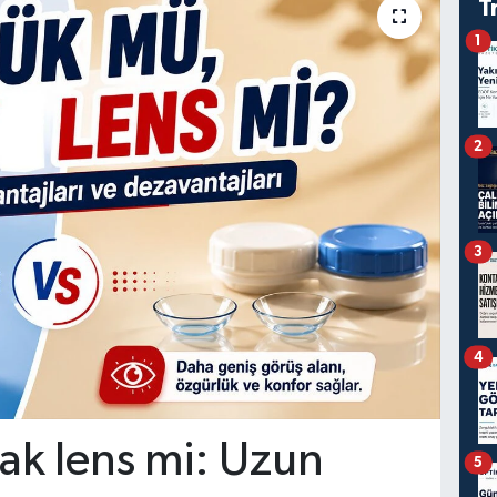
T
1
2
3
4
ak lens mi: Uzun
5