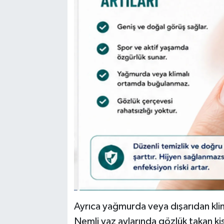
Ayrıca yağmurda veya dışarıdan klim
Nemli yaz aylarında gözlük takan kişi