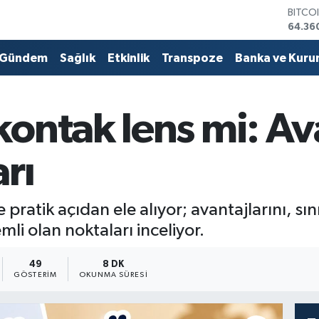
DOLA
47,70
EURO
55,02
Gündem
Sağlık
Etkinlik
Transpoze
Banka ve Kuru
STERL
64,18
GRAM 
6618.
ontak lens mi: Ava
BİST1
13.88
BITCO
rı
64.36
 pratik açıdan ele alıyor; avantajlarını, s
i olan noktaları inceliyor.
49
8 DK
GÖSTERIM
OKUNMA SÜRESI