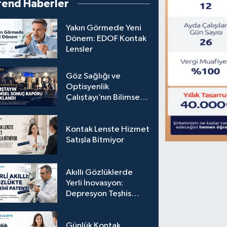
rend Haberler
Yakın Görmede Yeni
Dönem: EDOF Kontak
Lensler
Göz Sağlığı ve
Optisyenlik
Çalıştayı’nın Bilimsel
Sonuç Raporu
Açıklandı
Kontak Lenste Hizmet
Satışla Bitmiyor
Akıllı Gözlüklerde
Yerli İnovasyon:
Depresyon Teşhis
Eden Gözlüğe
Türkpatent Onayı
Günlük Kontak