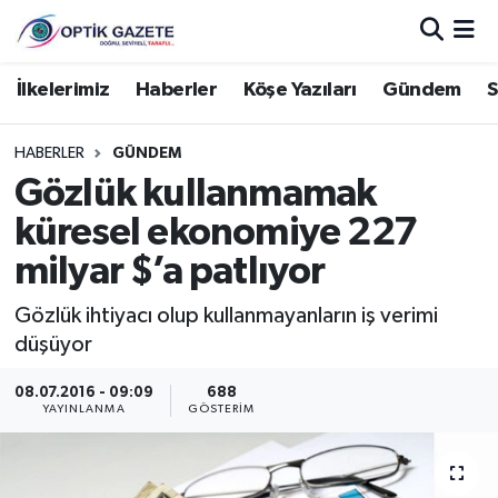
Nöbetçi Eczaneler
İlkelerimiz
Haberler
Köşe Yazıları
Gündem
S
Hava Durumu
HABERLER
GÜNDEM
Gözlük kullanmamak
İstanbul Namaz Vakitleri
küresel ekonomiye 227
Trafik Durumu
milyar $’a patlıyor
Süper Lig Puan Durumu ve Fikstür
Gözlük ihtiyacı olup kullanmayanların iş verimi
düşüyor
Tüm Manşetler
08.07.2016 - 09:09
688
YAYINLANMA
GÖSTERIM
Son Dakika Haberleri
Haber Arşivi