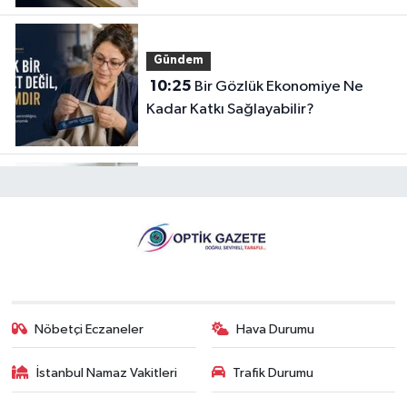
Gündem
10:25
Bir Gözlük Ekonomiye Ne
Kadar Katkı Sağlayabilir?
Gündem
16:34
Akıllı Gözlüklerde Yerli
İnovasyon: Depresyon Teşhis Eden
Gözlüğe Türkpatent Onayı
Gündem
Nöbetçi Eczaneler
Hava Durumu
10:25
Bu Gözlük Görünmeyeni
Görüntüye Dönüştürüyor
İstanbul Namaz Vakitleri
Trafik Durumu