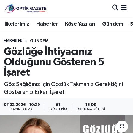
Nöbetçi Eczaneler
İlkelerimiz
Haberler
Köşe Yazıları
Gündem
S
Hava Durumu
HABERLER
GÜNDEM
Gözlüğe İhtiyacınız
İstanbul Namaz Vakitleri
Olduğunu Gösteren 5
Trafik Durumu
İşaret
Süper Lig Puan Durumu ve Fikstür
Göz Sağlığınız İçin Gözlük Takmanız Gerektiğini
Gösteren 5 Erken İşaret
Tüm Manşetler
07.02.2026 - 10:29
51
16 DK
YAYINLANMA
GÖSTERIM
OKUNMA SÜRESI
Son Dakika Haberleri
Haber Arşivi