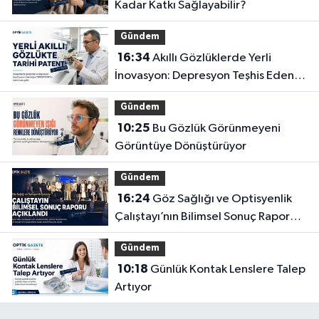
Kadar Katkı Sağlayabilir?
Gündem
16:34
Akıllı Gözlüklerde Yerli
İnovasyon: Depresyon Teşhis Eden
Gözlüğe Türkpatent Onayı
Gündem
10:25
Bu Gözlük Görünmeyeni
Görüntüye Dönüştürüyor
Gündem
16:24
Göz Sağlığı ve Optisyenlik
Çalıştayı’nın Bilimsel Sonuç Raporu
Açıklandı
Gündem
10:18
Günlük Kontak Lenslere Talep
Artıyor