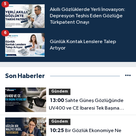
5
Akıllı Gözlüklerde Yerli İnovasyon:
Depresyon Teşhis Eden Gözlüğe
Türkpatent Onayı
6
Günlük Kontak Lenslere Talep
Artıyor
Son Haberler
Gündem
13:00
Sahte Güneş Gözlüğünde
UV400 ve CE İbaresi Tek Başına
Yeterli mi?
Gündem
10:25
Bir Gözlük Ekonomiye Ne