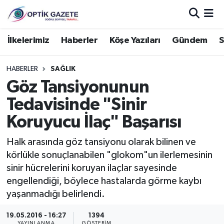
Nöbetçi Eczaneler
İlkelerimiz
Haberler
Köşe Yazıları
Gündem
S
Hava Durumu
HABERLER
SAĞLIK
Göz Tansiyonunun
İstanbul Namaz Vakitleri
Tedavisinde "Sinir
Trafik Durumu
Koruyucu İlaç" Başarısı
Süper Lig Puan Durumu ve Fikstür
Halk arasında göz tansiyonu olarak bilinen ve
körlükle sonuçlanabilen "glokom"un ilerlemesinin
Tüm Manşetler
sinir hücrelerini koruyan ilaçlar sayesinde
engellendiği, böylece hastalarda görme kaybı
Son Dakika Haberleri
yaşanmadığı belirlendi.
Haber Arşivi
19.05.2016 - 16:27
1394
YAYINLANMA
GÖSTERIM