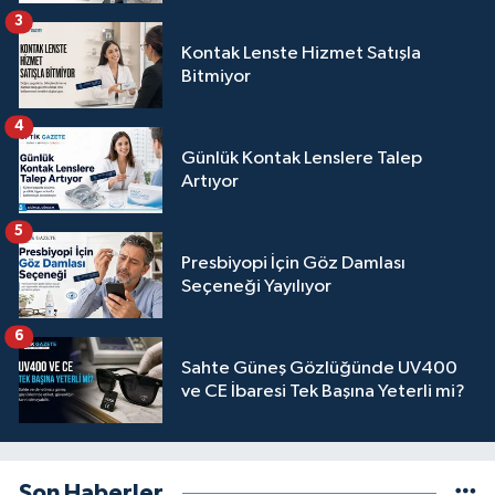
3
Kontak Lenste Hizmet Satışla
Bitmiyor
4
Günlük Kontak Lenslere Talep
Artıyor
5
Presbiyopi İçin Göz Damlası
Seçeneği Yayılıyor
6
Sahte Güneş Gözlüğünde UV400
ve CE İbaresi Tek Başına Yeterli mi?
Son Haberler