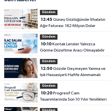
Gündem
12:45
Güneş Gözlüğünde İthalatın
Ağır Faturası: 162 Milyon Dolar
Gündem
10:10
Kontak Lensler Yalnızca
Görme Düzeltme Aracı Olmayabilir
Gündem
12:50
Gözde Geçmeyen Yanma ve
Işık Hassasiyeti Hafife Alınmamalı
Gündem
10:20
Progresif Cam
Tasarımlarında Son 10 Yılın Yenilikleri
Gündem