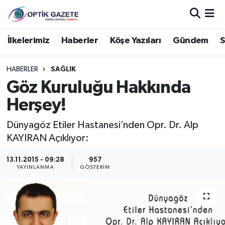
Nöbetçi Eczaneler
İlkelerimiz
Haberler
Köşe Yazıları
Gündem
S
Hava Durumu
HABERLER
SAĞLIK
Göz Kuruluğu Hakkında
İstanbul Namaz Vakitleri
Herşey!
Trafik Durumu
Dünyagöz Etiler Hastanesi’nden Opr. Dr. Alp
KAYIRAN Açıklıyor:
Süper Lig Puan Durumu ve Fikstür
13.11.2015 - 09:28
957
Tüm Manşetler
YAYINLANMA
GÖSTERIM
Son Dakika Haberleri
Haber Arşivi