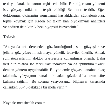
testi yapılarak bu sorun teşhis edilebilir. Bir diğer tanı yöntemi
ise, gözyaşı miktarının tespit edildiği Schirmer testidir. Eğer
doktorunuz otoimmün romatizmal hastalıklardan şüpheleniyorsa,
teşhis koymak için sizden bir takım kan biyokimyası analizleri
ve nadiren de tükürük bezi biyopsisi isteyecektir.”
Tedavi:
“Az ya da orta derecedeki göz kuruluğunda, suni gözyaşları ve
jellerle göz yüzeyini ıslatmaya yönelik tedaviler önerilir. Ancak
suni gözyaşlarının doktor tavsiyesiyle kullanılması önemli. Daha
ileri durumlarda ise farklı ilaç tedavileri ya da ‘punktum tıkacı’
denilen yöntem uygulanabilir. Bu yöntemle gözyaşı kanalına tıkaç
takılarak, gözyaşının kanala akmadan gözde daha uzun süre
kalması sağlanır. Bu sorunu yaşıyorsanız, bilgisayar karşısında
çalışırken 30-45 dakikada bir mola verin.”
Kaynak: menshealth.com.tr