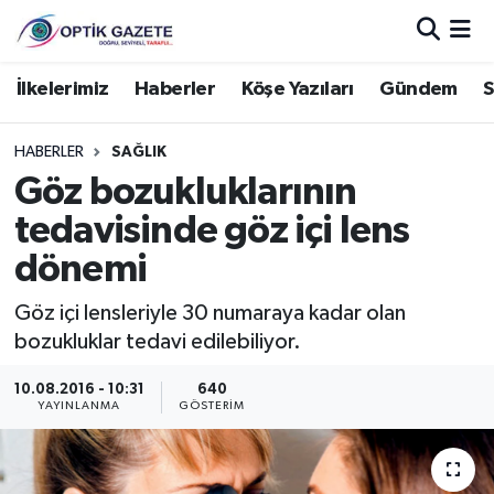
Nöbetçi Eczaneler
İlkelerimiz
Haberler
Köşe Yazıları
Gündem
S
Hava Durumu
HABERLER
SAĞLIK
Göz bozukluklarının
İstanbul Namaz Vakitleri
tedavisinde göz içi lens
Trafik Durumu
dönemi
Süper Lig Puan Durumu ve Fikstür
Göz içi lensleriyle 30 numaraya kadar olan
bozukluklar tedavi edilebiliyor.
Tüm Manşetler
10.08.2016 - 10:31
640
YAYINLANMA
GÖSTERIM
Son Dakika Haberleri
Haber Arşivi