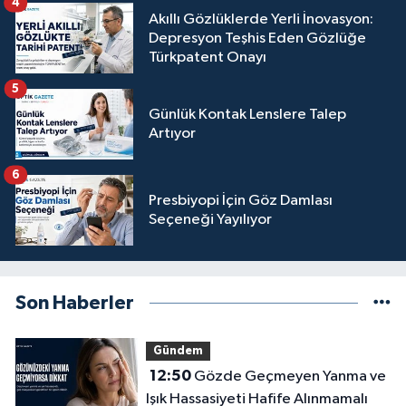
4
Akıllı Gözlüklerde Yerli İnovasyon:
Depresyon Teşhis Eden Gözlüğe
Türkpatent Onayı
5
Günlük Kontak Lenslere Talep
Artıyor
6
Presbiyopi İçin Göz Damlası
Seçeneği Yayılıyor
Son Haberler
Gündem
12:50
Gözde Geçmeyen Yanma ve
Işık Hassasiyeti Hafife Alınmamalı