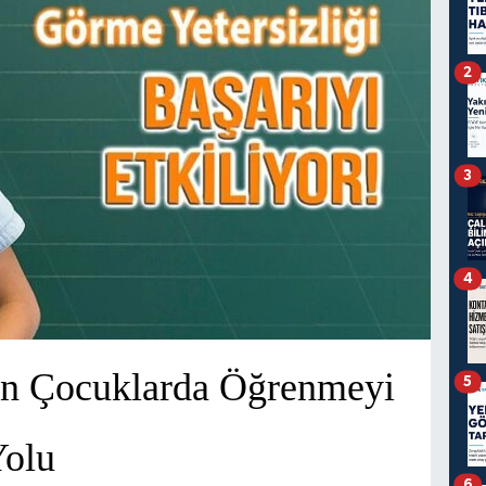
2
3
4
in Çocuklarda Öğrenmeyi
5
Yolu
6