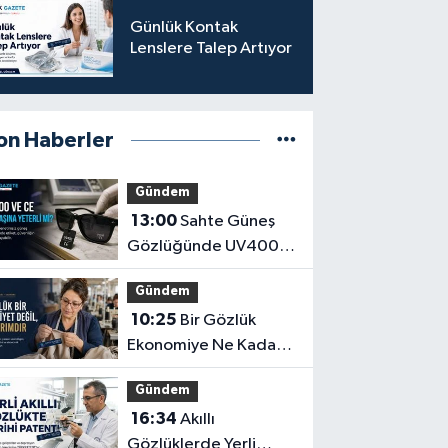
Türkpatent Onayı
Günlük Kontak
Lenslere Talep Artıyor
on Haberler
Gündem
13:00
Sahte Güneş
Gözlüğünde UV400
ve CE İbaresi Tek
Gündem
Başına Yeterli mi?
10:25
Bir Gözlük
Ekonomiye Ne Kadar
Katkı Sağlayabilir?
Gündem
16:34
Akıllı
Gözlüklerde Yerli