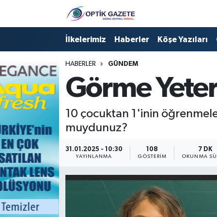
Nöbetçi Eczaneler
İlkelerimiz
Haberler
Köşe Yazıları
Hava Durumu
HABERLER
GÜNDEM
Görme Yetersi
İstanbul Namaz Vakitleri
Trafik Durumu
10 çocuktan 1'inin öğrenmeler
muydunuz?
Süper Lig Puan Durumu ve Fikstür
31.01.2025 - 10:30
108
7 DK
YAYINLANMA
GÖSTERIM
OKUNMA SÜ
Tüm Manşetler
Son Dakika Haberleri
Haber Arşivi