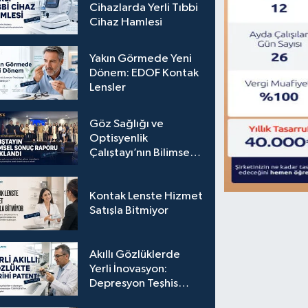
Cihazlarda Yerli Tıbbi
Cihaz Hamlesi
Yakın Görmede Yeni
Dönem: EDOF Kontak
Lensler
Göz Sağlığı ve
Optisyenlik
Çalıştayı’nın Bilimsel
Sonuç Raporu
Açıklandı
Kontak Lenste Hizmet
Satışla Bitmiyor
Akıllı Gözlüklerde
Yerli İnovasyon:
Depresyon Teşhis
Eden Gözlüğe