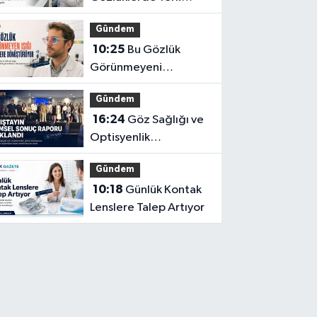
İnovasyon: Depresyon
Gündem
Teşhis Eden Gözlüğe
10:25
Bu Gözlük
Türkpatent Onayı
Görünmeyeni
Görüntüye
Gündem
Dönüştürüyor
16:24
Göz Sağlığı ve
Optisyenlik
Çalıştayı’nın Bilimsel
Gündem
Sonuç Raporu
10:18
Günlük Kontak
Açıklandı
Lenslere Talep Artıyor