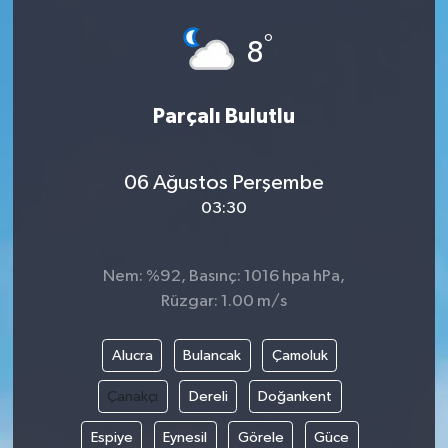
°
8
Parçalı Bulutlu
06 Ağustos Perşembe
03:30
Nem: %92, Basınç: 1016 hpa hPa,
Rüzgar: 1.00 m/s
Alucra
Bulancak
Çamoluk
Çanakçı
Dereli
Doğankent
Espiye
Eynesil
Görele
Güce