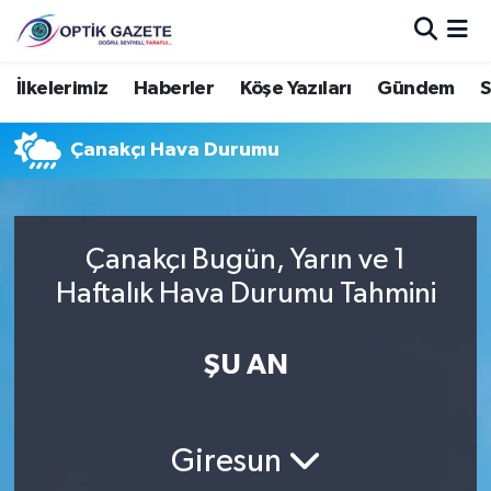
Nöbetçi Eczaneler
İlkelerimiz
Haberler
Köşe Yazıları
Gündem
S
Hava Durumu
Çanakçı Hava Durumu
İstanbul Namaz Vakitleri
Trafik Durumu
Çanakçı Bugün, Yarın ve 1
Haftalık Hava Durumu Tahmini
Süper Lig Puan Durumu ve Fikstür
ŞU AN
Tüm Manşetler
Son Dakika Haberleri
Giresun
Haber Arşivi