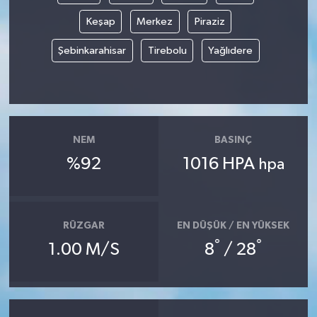
Keşap
Merkez
Piraziz
Şebinkarahisar
Tirebolu
Yağlıdere
NEM
BASINÇ
%92
1016 HPA
hpa
RÜZGAR
EN DÜŞÜK / EN YÜKSEK
°
°
1.00 M/S
8
/ 28