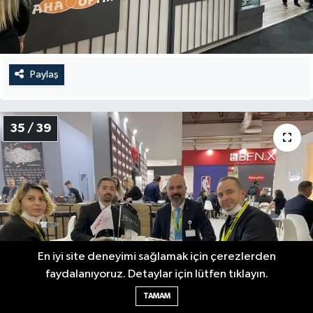
Paylaş
35 / 39
En iyi site deneyimi sağlamak için çerezlerden
faydalanıyoruz. Detaylar için lütfen tıklayın.
TAMAM