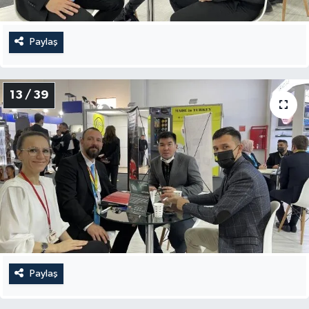
Paylaş
13 / 39
Paylaş