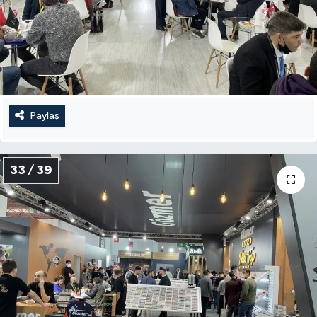
Paylaş
33 / 39