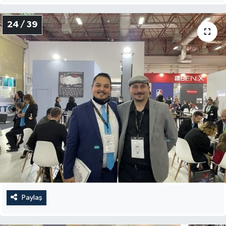
24 / 39
Paylaş