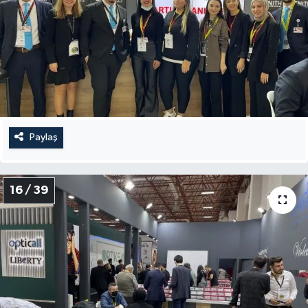
Paylaş
16 / 39