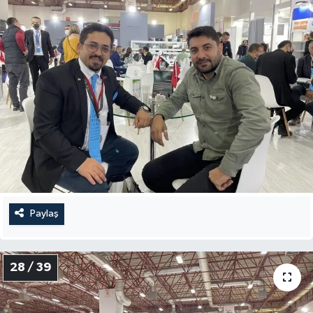
Paylaş
28 / 39