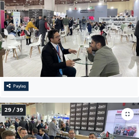
Paylaş
29 / 39