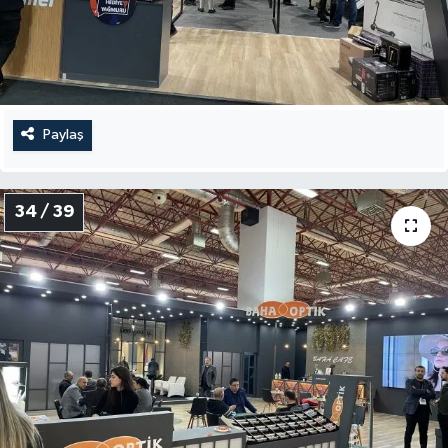
Paylaş
34 / 39