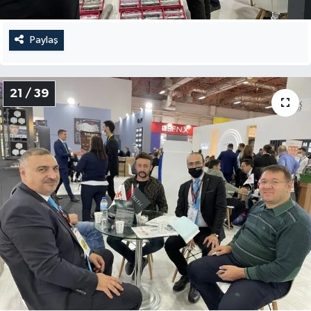
Paylaş
21 / 39