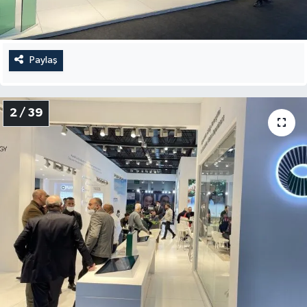
Paylaş
2 / 39