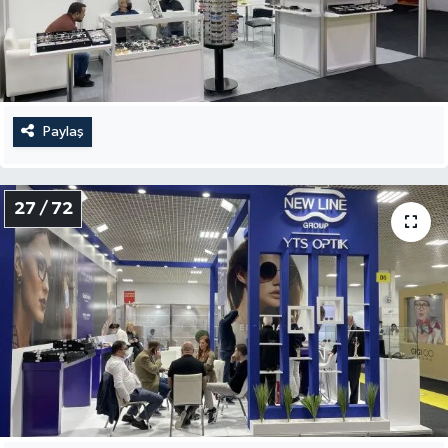
Paylaş
27 / 72