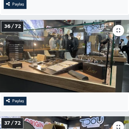
Paylaş
36 / 72
Paylaş
37 / 72