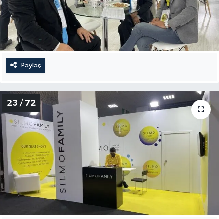
Paylaş
23 / 72