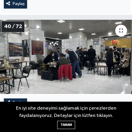
Paylaş
40 / 72
Paylaş
En iyi site deneyimi sağlamak için çerezlerden
faydalanıyoruz. Detaylar için lütfen tıklayın.
41 / 72
TAMAM