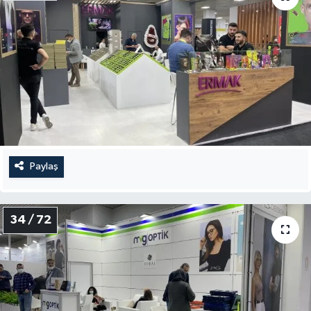
Paylaş
34 / 72