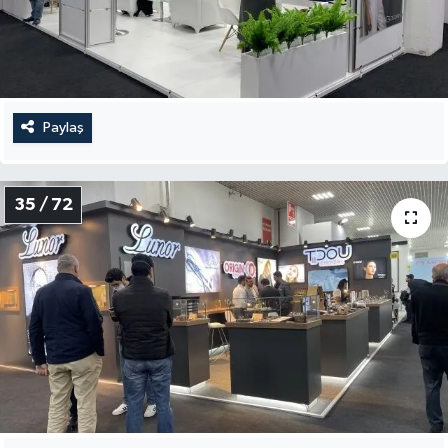
Paylaş
35 / 72