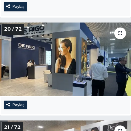
Paylaş
20 / 72
Paylaş
21 / 72