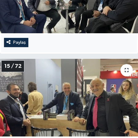
Paylaş
15 / 72