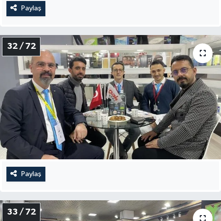
Paylaş
32 / 72
Paylaş
33 / 72