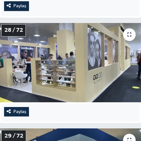
Paylaş
28 / 72
Paylaş
29 / 72