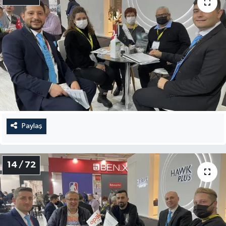
Paylaş
14 / 72