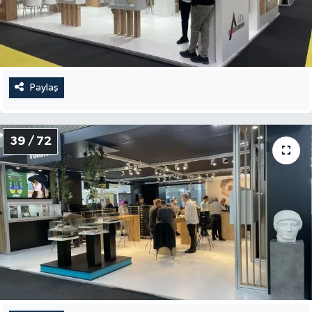
Paylaş
39 / 72