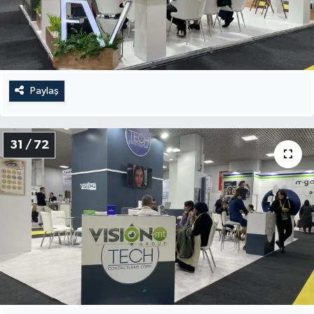
Paylaş
31 / 72