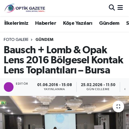
Nöbetçi Eczaneler
İlkelerimiz
Haberler
Köşe Yazıları
Gündem
S
Hava Durumu
FOTO GALERI
GÜNDEM
Bausch + Lomb & Opak
İstanbul Namaz Vakitleri
Lens 2016 Bölgesel Kontak
Trafik Durumu
Lens Toplantıları – Bursa
Süper Lig Puan Durumu ve Fikstür
EDITÖR
01.06.2016 - 15:08
25.02.2026 - 11:50
YAYINLANMA
GÜNCELLEME
GÖ
Tüm Manşetler
Son Dakika Haberleri
Haber Arşivi