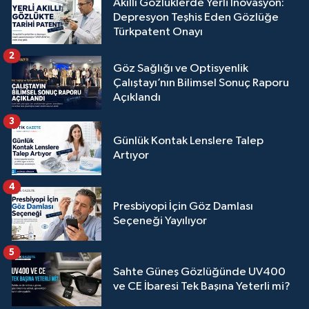
Akıllı Gözlüklerde Yerli İnovasyon:
Depresyon Teşhis Eden Gözlüğe
Türkpatent Onayı
2
Göz Sağlığı ve Optisyenlik
Çalıştayı’nın Bilimsel Sonuç Raporu
Açıklandı
3
Günlük Kontak Lenslere Talep
Artıyor
4
Presbiyopi İçin Göz Damlası
Seçeneği Yayılıyor
5
Sahte Güneş Gözlüğünde UV400
ve CE İbaresi Tek Başına Yeterli mi?