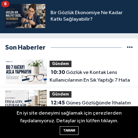
6
Bir Gözlük Ekonomiye Ne Kadar
Katkı Sağlayabilir?
Son Haberler
Gündem
10:30
Gözlük ve Kontak Lens
Kullanıcılarının En Sık Yaptığı 7 Hata
Gündem
12:45
Güneş Gözlüğünde İthalatın
Ağır Faturası: 162 Milyon Dolar
En iyi site deneyimi sağlamak için çerezlerden
faydalanıyoruz. Detaylar için lütfen tıklayın.
Gündem
TAMAM
10:10
Kontak Lensler Yalnızca