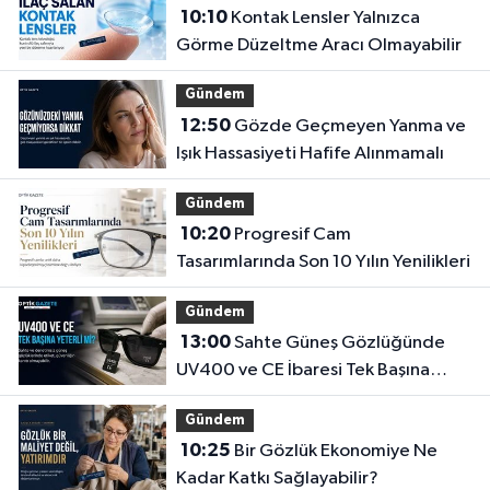
10:10
Kontak Lensler Yalnızca
Görme Düzeltme Aracı Olmayabilir
Gündem
12:50
Gözde Geçmeyen Yanma ve
Işık Hassasiyeti Hafife Alınmamalı
Gündem
10:20
Progresif Cam
Tasarımlarında Son 10 Yılın Yenilikleri
Gündem
13:00
Sahte Güneş Gözlüğünde
UV400 ve CE İbaresi Tek Başına
Yeterli mi?
Gündem
10:25
Bir Gözlük Ekonomiye Ne
Kadar Katkı Sağlayabilir?