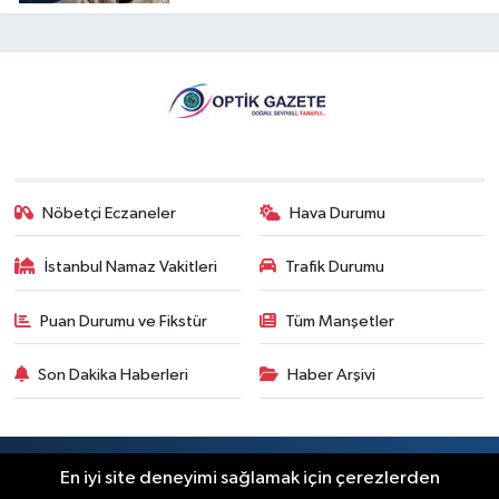
Nöbetçi Eczaneler
Hava Durumu
İstanbul Namaz Vakitleri
Trafik Durumu
Puan Durumu ve Fikstür
Tüm Manşetler
Son Dakika Haberleri
Haber Arşivi
RSS
Copyright © 2026. Her hakkı saklıdır.
En iyi site deneyimi sağlamak için çerezlerden