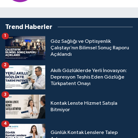
Trend Haberler
1
Göz Sağlığı ve Optisyenlik
Çalıştayı’nın Bilimsel Sonuç Raporu
Açıklandı
2
Akıllı Gözlüklerde Yerli İnovasyon:
Depresyon Teşhis Eden Gözlüğe
Türkpatent Onayı
3
Kontak Lenste Hizmet Satışla
Bitmiyor
4
Günlük Kontak Lenslere Talep