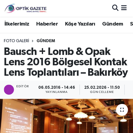
Nöbetçi Eczaneler
İlkelerimiz
Haberler
Köşe Yazıları
Gündem
S
Hava Durumu
FOTO GALERI
GÜNDEM
Bausch + Lomb & Opak
İstanbul Namaz Vakitleri
Lens 2016 Bölgesel Kontak
Trafik Durumu
Lens Toplantıları – Bakırköy
Süper Lig Puan Durumu ve Fikstür
EDITÖR
06.05.2016 - 14:46
25.02.2026 - 11:50
YAYINLANMA
GÜNCELLEME
G
Tüm Manşetler
Son Dakika Haberleri
Haber Arşivi