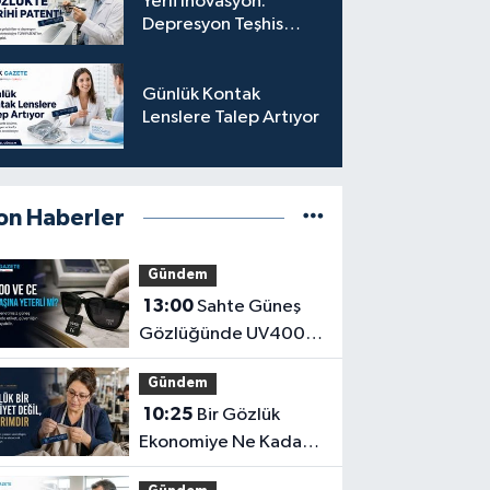
Yerli İnovasyon:
Depresyon Teşhis
Eden Gözlüğe
Türkpatent Onayı
Günlük Kontak
Lenslere Talep Artıyor
on Haberler
Gündem
13:00
Sahte Güneş
Gözlüğünde UV400
ve CE İbaresi Tek
Gündem
Başına Yeterli mi?
10:25
Bir Gözlük
Ekonomiye Ne Kadar
Katkı Sağlayabilir?