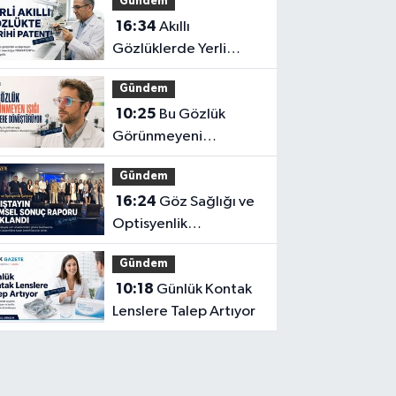
Gündem
16:34
Akıllı
Gözlüklerde Yerli
İnovasyon: Depresyon
Gündem
Teşhis Eden Gözlüğe
10:25
Bu Gözlük
Türkpatent Onayı
Görünmeyeni
Görüntüye
Gündem
Dönüştürüyor
16:24
Göz Sağlığı ve
Optisyenlik
Çalıştayı’nın Bilimsel
Gündem
Sonuç Raporu
10:18
Günlük Kontak
Açıklandı
Lenslere Talep Artıyor