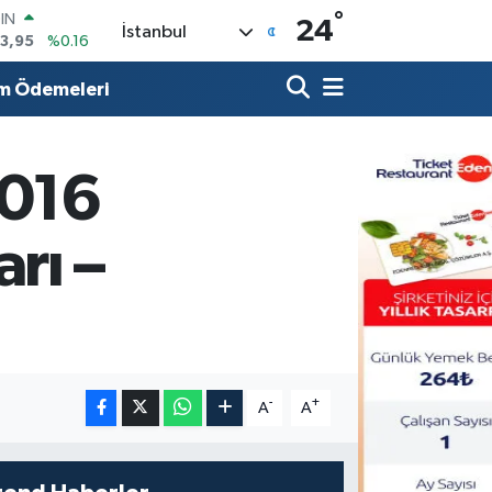
°
R
24
İstanbul
704
%0
406
%-0.08
m Ödemeleri
İN
43
%0
 ALTIN
.87
%0.12
2016
00
9
%70
OIN
rı –
3,95
%0.16
-
+
A
A