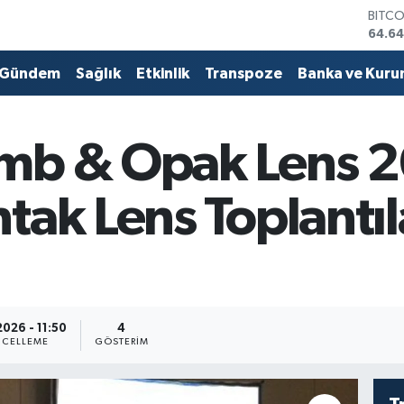
DOLA
47,6
EURO
55,0
Gündem
Sağlık
Etkinlik
Transpoze
Banka ve Kuru
STERL
64,21
GRAM
6500
mb & Opak Lens 
BİST1
13.79
BITC
tak Lens Toplantıla
64.64
2026 - 11:50
4
CELLEME
GÖSTERIM