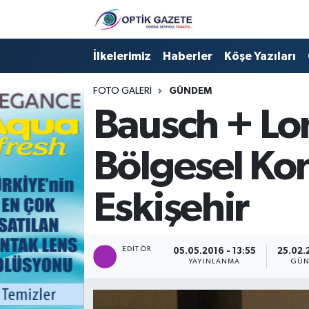
Nöbetçi Eczaneler
İlkelerimiz
Haberler
Köşe Yazıları
Hava Durumu
FOTO GALERI
GÜNDEM
Bausch + Lo
İstanbul Namaz Vakitleri
Bölgesel Kon
Trafik Durumu
Süper Lig Puan Durumu ve Fikstür
Eskişehir
Tüm Manşetler
EDITÖR
05.05.2016 - 13:55
25.02.
Son Dakika Haberleri
YAYINLANMA
GÜN
Haber Arşivi