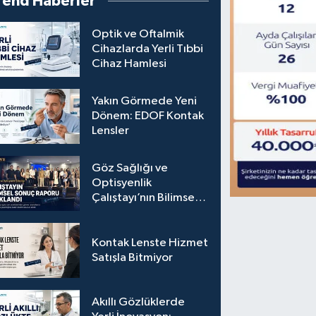
rend Haberler
Optik ve Oftalmik
Cihazlarda Yerli Tıbbi
Cihaz Hamlesi
Yakın Görmede Yeni
Dönem: EDOF Kontak
Lensler
Göz Sağlığı ve
Optisyenlik
Çalıştayı’nın Bilimsel
Sonuç Raporu
Açıklandı
Kontak Lenste Hizmet
Satışla Bitmiyor
Akıllı Gözlüklerde