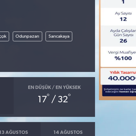
ççık
Odunpazarı
Sarıcakaya
EN DÜŞÜK / EN YÜKSEK
°
°
17
/ 32
13 AĞUSTOS
14 AĞUSTOS