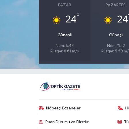
PAZAR
PAZARTESI
°
24
24
Güneşli
Güneşli
Nem: %48
Nem: %52
Rüzgar: 8.61 m/s
Rüzgar: 5.50 m/
Nöbetçi Eczaneler
H
Puan Durumu ve Fikstür
Tü