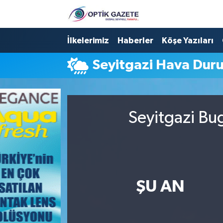
Nöbetçi Eczaneler
İlkelerimiz
Haberler
Köşe Yazıları
Seyitgazi Hava Dur
Hava Durumu
İstanbul Namaz Vakitleri
Seyitgazi Bu
Trafik Durumu
Süper Lig Puan Durumu ve Fikstür
Tüm Manşetler
ŞU AN
Son Dakika Haberleri
Haber Arşivi