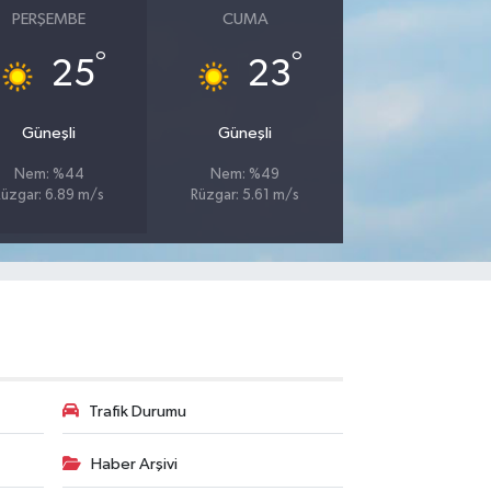
PERŞEMBE
CUMA
°
°
25
23
Güneşli
Güneşli
Nem: %44
Nem: %49
Rüzgar: 6.89 m/s
Rüzgar: 5.61 m/s
Trafik Durumu
Haber Arşivi