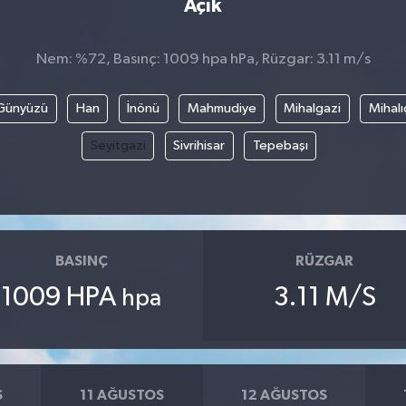
Açık
Nem: %72, Basınç: 1009 hpa hPa, Rüzgar: 3.11 m/s
Günyüzü
Han
İnönü
Mahmudiye
Mihalgazi
Mihalı
Seyitgazi
Sivrihisar
Tepebaşı
BASINÇ
RÜZGAR
1009 HPA
3.11 M/S
hpa
S
11 AĞUSTOS
12 AĞUSTOS