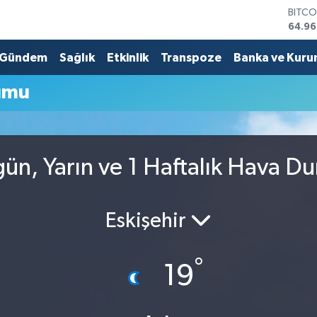
BITCO
64.96
DOLA
47,74
Gündem
Sağlık
Etkinlik
Transpoze
Banka ve Kuru
EURO
55,25
umu
STERL
64,48
GRAM
6660
BİST1
gün, Yarın ve 1 Haftalık Hava D
13.77
Eskişehir
°
19