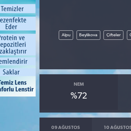
Alpu
Beylikova
Çifteler
NEM
%72
09 AĞUSTOS
10 AĞUSTO