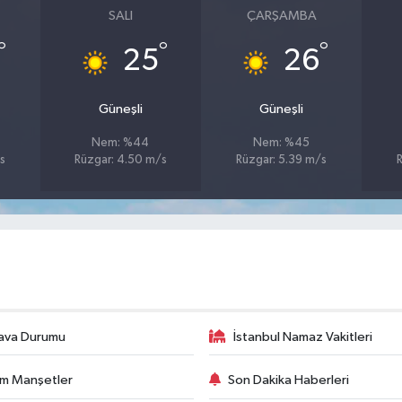
SALI
ÇARŞAMBA
°
°
°
25
26
Güneşli
Güneşli
Nem: %44
Nem: %45
s
Rüzgar: 4.50 m/s
Rüzgar: 5.39 m/s
ava Durumu
İstanbul Namaz Vakitleri
m Manşetler
Son Dakika Haberleri