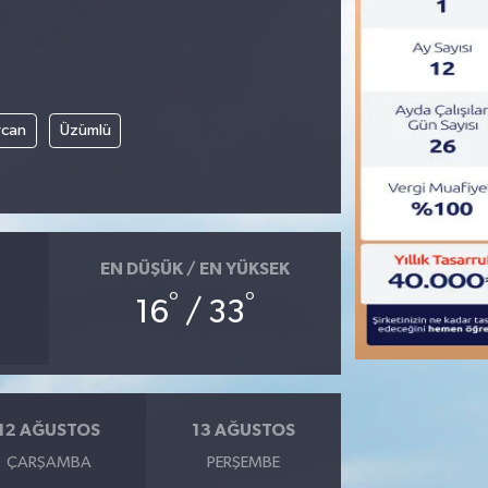
rcan
Üzümlü
EN DÜŞÜK / EN YÜKSEK
°
°
16
/ 33
12 AĞUSTOS
13 AĞUSTOS
ÇARŞAMBA
PERŞEMBE