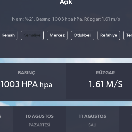
Açık
Nem: %21, Basınç: 1003 hpa hPa, Rüzgar: 1.61 m/s
Kemah
Kemaliye
Merkez
Otlukbeli
Refahiye
Te
BASINÇ
RÜZGAR
1003 HPA
1.61 M/S
hpa
S
10 AĞUSTOS
11 AĞUSTOS
PAZARTESI
SALI