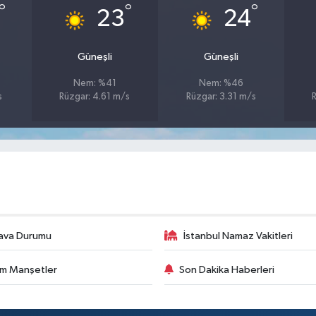
°
°
°
23
24
Güneşli
Güneşli
Nem: %41
Nem: %46
s
Rüzgar: 4.61 m/s
Rüzgar: 3.31 m/s
ava Durumu
İstanbul Namaz Vakitleri
m Manşetler
Son Dakika Haberleri