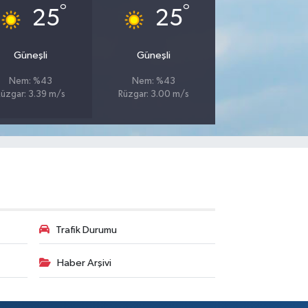
°
°
25
25
Güneşli
Güneşli
Nem: %43
Nem: %43
Rüzgar: 3.39 m/s
Rüzgar: 3.00 m/s
Trafik Durumu
Haber Arşivi