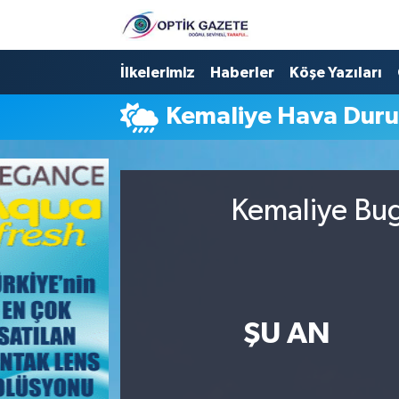
Nöbetçi Eczaneler
İlkelerimiz
Haberler
Köşe Yazıları
Kemaliye Hava Dur
Hava Durumu
İstanbul Namaz Vakitleri
Kemaliye Bug
Trafik Durumu
Süper Lig Puan Durumu ve Fikstür
Tüm Manşetler
ŞU AN
Son Dakika Haberleri
Haber Arşivi