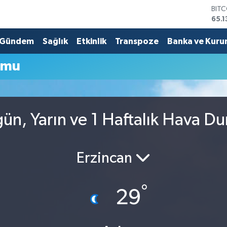
BIT
65.1
DOL
47,
Gündem
Sağlık
Etkinlik
Transpoze
Banka ve Kuru
EUR
55,
umu
STE
64,
GRA
664
BİS
ün, Yarın ve 1 Haftalık Hava D
13.7
Erzincan
°
29