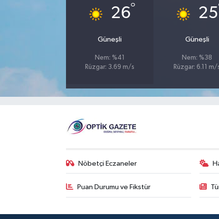
°
26
25
Güneşli
Güneşli
Nem: %41
Nem: %38
Rüzgar: 3.69 m/s
Rüzgar: 6.11 m/
Nöbetçi Eczaneler
H
Puan Durumu ve Fikstür
Tü