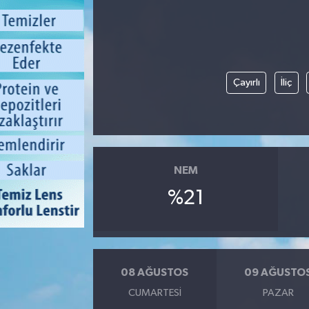
Çayırlı
İliç
NEM
%21
08 AĞUSTOS
09 AĞUSTO
CUMARTESI
PAZAR