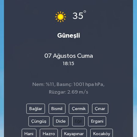
°
35
Güneşli
07 Ağustos Cuma
18:15
Nem: %11, Basınç: 1001 hpa hPa,
Rüzgar: 2.69 m/s
Bağlar
Bismil
Çermik
Çınar
Çüngüş
Dicle
Eğil
Ergani
Hani
Hazro
Kayapınar
Kocaköy