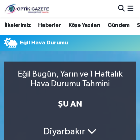
Nöbetçi Eczaneler
İlkelerimiz
Haberler
Köşe Yazıları
Gündem
S
Hava Durumu
Eğil Hava Durumu
İstanbul Namaz Vakitleri
Trafik Durumu
Eğil Bugün, Yarın ve 1 Haftalık
Hava Durumu Tahmini
Süper Lig Puan Durumu ve Fikstür
ŞU AN
Tüm Manşetler
Son Dakika Haberleri
Diyarbakır
Haber Arşivi