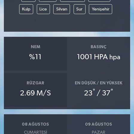
Kulp
Lice
Silvan
Sur
Yenişehir
NEM
BASINÇ
%11
1001 HPA
hpa
RÜZGAR
EN DÜŞÜK / EN YÜKSEK
°
°
2.69 M/S
23
/ 37
08 AĞUSTOS
09 AĞUSTOS
CUMARTESI
PAZAR