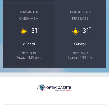
12 AĞUSTOS
13 AĞUSTOS
ÇARŞAMBA
PERŞEMBE
°
°
31
31
Güneşli
Güneşli
Nem: %19
Nem: %20
Rüzgar: 4.81 m/s
Rüzgar: 4.89 m/s