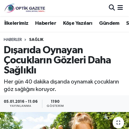
Nöbetçi Eczaneler
İlkelerimiz
Haberler
Köşe Yazıları
Gündem
S
Hava Durumu
HABERLER
SAĞLIK
Dışarıda Oynayan
İstanbul Namaz Vakitleri
Çocukların Gözleri Daha
Trafik Durumu
Sağlıklı
Süper Lig Puan Durumu ve Fikstür
Her gün 40 dakika dışarıda oynamak çocukların
göz sağlığını koruyor.
Tüm Manşetler
05.01.2016 - 11:06
1190
YAYINLANMA
GÖSTERIM
Son Dakika Haberleri
Haber Arşivi