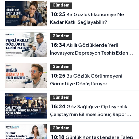
Gündem
10:25
Bir Gözlük Ekonomiye Ne
Kadar Katkı Sağlayabilir?
Gündem
16:34
Akıllı Gözlüklerde Yerli
İnovasyon: Depresyon Teşhis Eden
Gözlüğe Türkpatent Onayı
Gündem
10:25
Bu Gözlük Görünmeyeni
Görüntüye Dönüştürüyor
Gündem
16:24
Göz Sağlığı ve Optisyenlik
Çalıştayı’nın Bilimsel Sonuç Raporu
Açıklandı
Gündem
10:18
Günlük Kontak Lenslere Talep