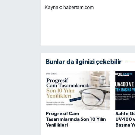
Kaynak: habertam.com
Bunlar da ilginizi çekebilir
Progresif Cam
Sahte G
Tasarımlarında Son 10 Yılın
UV400 ve
Yenilikleri
Başına Y