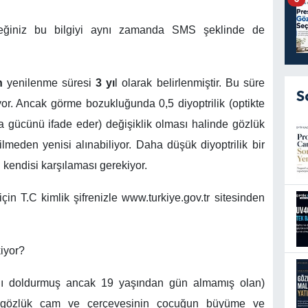
eceğiniz bu bilgiyi aynı zamanda SMS şeklinde de
n
yenilenme süresi
3 yı
l olarak belirlenmiştir. Bu süre
S
or. Ancak görme bozukluğunda 0,5 diyoptrilik (optikte
ma gücünü ifade eder) değişiklik olması halinde gözlük
ilmeden yenisi alınabiliyor. Daha düşük diyoptrilik bir
 kendisi karşılaması gerekiyor.
in T.C kimlik şifrenizle www.turkiye.gov.tr sitesinden
kiyor?
nı doldurmuş ancak 19 yaşından gün almamış olan)
en gözlük cam ve çerçevesinin çocuğun büyüme ve