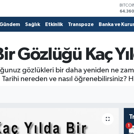
64.360
DOLA
47,70
EURO
Gündem
Sağlık
Etkinlik
Transpoze
Banka ve Kuru
55,02
STERLİ
64,189
GRAM 
Bir Gözlüğü Kaç Yı
6574.8
BİST10
13.887
ğunuz gözlükleri bir daha yeniden ne zaman
? Tarihi nereden ve nasıl öğrenebilirsini
T
1