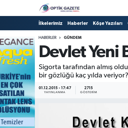
Nöbetçi Eczaneler
İlkelerimiz
Haberler
Köşe Yazıları
Hava Durumu
HABERLER
GÜNDEM
Devlet Yeni 
İstanbul Namaz Vakitleri
Trafik Durumu
Sigorta tarafından almış oldu
bir gözlüğü kaç yılda veriyor
Süper Lig Puan Durumu ve Fikstür
01.12.2015 - 17:47
2715
YAYINLANMA
GÖSTERIM
Tüm Manşetler
Son Dakika Haberleri
Haber Arşivi