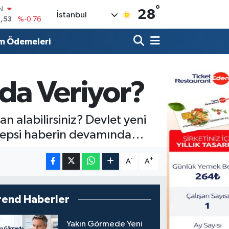
,53
%-0.76
°
28
İstanbul
R
69
%0.17
m Ödemeleri
65
%0.01
N
7
%0.02
ALTIN
lda Veriyor?
1
%1.44
0
%64
 alabilirsiniz? Devlet yeni
z? Hepsi haberin devamında…
-
+
A
A
rend Haberler
Yakın Görmede Yeni