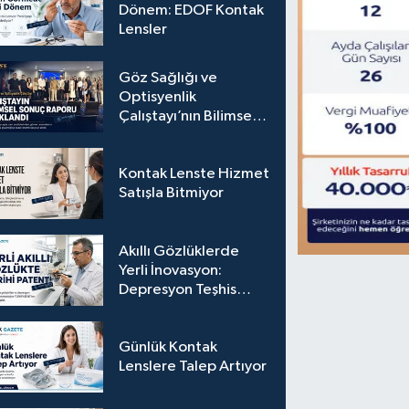
Dönem: EDOF Kontak
Lensler
Göz Sağlığı ve
Optisyenlik
Çalıştayı’nın Bilimsel
Sonuç Raporu
Açıklandı
Kontak Lenste Hizmet
Satışla Bitmiyor
Akıllı Gözlüklerde
Yerli İnovasyon:
Depresyon Teşhis
Eden Gözlüğe
Türkpatent Onayı
Günlük Kontak
Lenslere Talep Artıyor