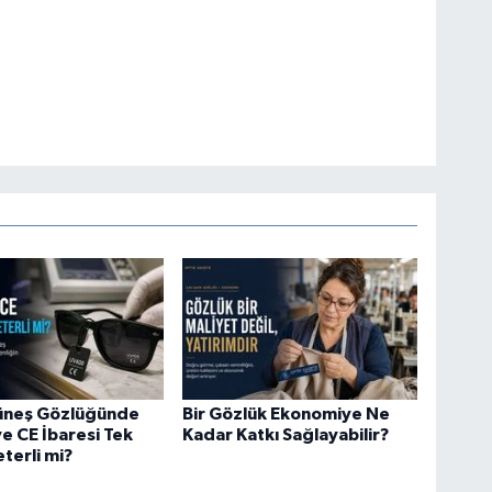
üneş Gözlüğünde
Bir Gözlük Ekonomiye Ne
 CE İbaresi Tek
Kadar Katkı Sağlayabilir?
eterli mi?