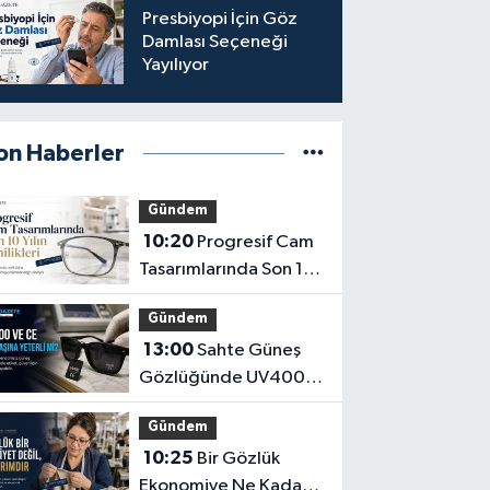
Presbiyopi İçin Göz
Damlası Seçeneği
Yayılıyor
on Haberler
Gündem
10:20
Progresif Cam
Tasarımlarında Son 10
Yılın Yenilikleri
Gündem
13:00
Sahte Güneş
Gözlüğünde UV400
ve CE İbaresi Tek
Gündem
Başına Yeterli mi?
10:25
Bir Gözlük
Ekonomiye Ne Kadar