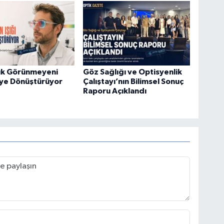
ük Görünmeyeni
Göz Sağlığı ve Optisyenlik
ye Dönüştürüyor
Çalıştayı’nın Bilimsel Sonuç
Raporu Açıklandı