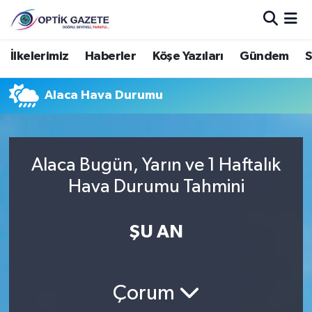
Nöbetçi Eczaneler
İlkelerimiz
Haberler
Köşe Yazıları
Gündem
S
Hava Durumu
Alaca Hava Durumu
İstanbul Namaz Vakitleri
Trafik Durumu
Alaca Bugün, Yarın ve 1 Haftalık
Hava Durumu Tahmini
Süper Lig Puan Durumu ve Fikstür
ŞU AN
Tüm Manşetler
Son Dakika Haberleri
Çorum
Haber Arşivi