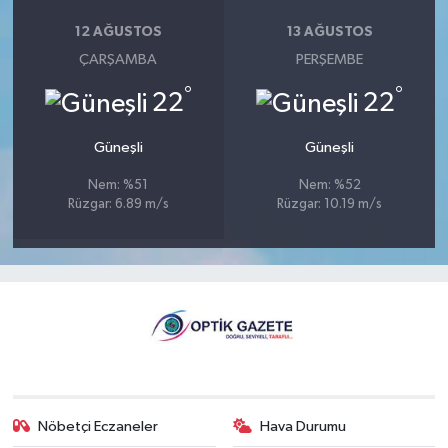
12 AĞUSTOS
13 AĞUSTOS
ÇARŞAMBA
PERŞEMBE
°
°
22
22
Güneşli
Güneşli
Nem: %51
Nem: %52
Rüzgar: 6.89 m/s
Rüzgar: 10.19 m/s
Nöbetçi Eczaneler
Hava Durumu