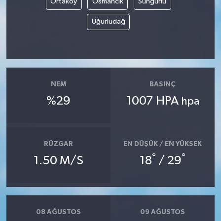
Ortaköy
Osmancık
Sungurlu
Uğurludağ
NEM
BASINÇ
%29
1007 HPA
hpa
RÜZGAR
EN DÜŞÜK / EN YÜKSEK
°
°
1.50 M/S
18
/ 29
08 AĞUSTOS
09 AĞUSTOS