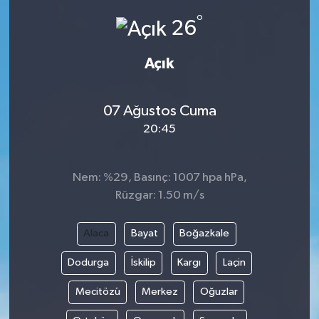
°
26
Açık
07 Ağustos Cuma
20:45
Nem: %29, Basınç: 1007 hpa hPa,
Rüzgar: 1.50 m/s
Alaca
Bayat
Boğazkale
Dodurga
İskilip
Kargı
Laçin
Mecitözü
Merkez
Oğuzlar