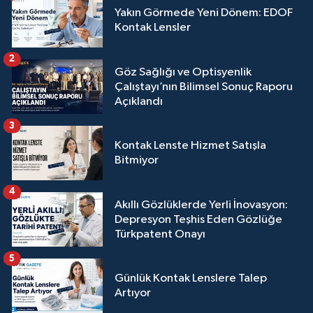
Yakın Görmede Yeni Dönem: EDOF
Kontak Lensler
2
Göz Sağlığı ve Optisyenlik
Çalıştayı’nın Bilimsel Sonuç Raporu
Açıklandı
3
Kontak Lenste Hizmet Satışla
Bitmiyor
4
Akıllı Gözlüklerde Yerli İnovasyon:
Depresyon Teşhis Eden Gözlüğe
Türkpatent Onayı
5
Günlük Kontak Lenslere Talep
Artıyor