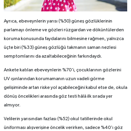
Ayrıca, ebeveynlerin yarısı (%50) güneş gözlüklerinin
parlamayı önleme ve gözleri rüzgardan ve döküntülerden
koruma konusunda faydalarını bilmesine rağmen, yalnızca
üçte biri (%33) güneş gözlüğü takmanın saman nezlesi
semptomlarını da azaltabileceğinin farkındaydı.
Ankete katılan ebeveynlerin %70'i, çocuklarının gözlerini
UV ışınlarından korumamanın uzun vadeli görme
gelişiminde artan riske yol açabileceğini kabul etse de, okula
dönüş öncelikleri arasında göz testi hâlâ ilk sırada yer
almıyor.
Velilerin yarısından fazlası (%52) okul tatillerinde okul
üniforması alışverişine öncelik verirken, sadece %40'ı göz