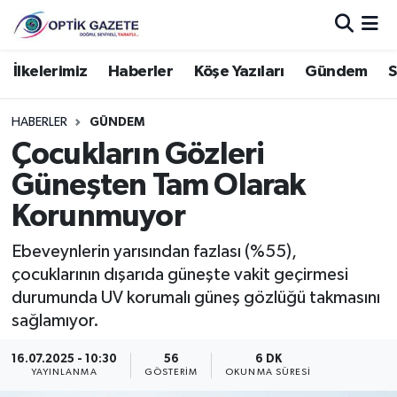
Nöbetçi Eczaneler
İlkelerimiz
Haberler
Köşe Yazıları
Gündem
S
Hava Durumu
HABERLER
GÜNDEM
Çocukların Gözleri
İstanbul Namaz Vakitleri
Güneşten Tam Olarak
Trafik Durumu
Korunmuyor
Süper Lig Puan Durumu ve Fikstür
Ebeveynlerin yarısından fazlası (%55),
çocuklarının dışarıda güneşte vakit geçirmesi
Tüm Manşetler
durumunda UV korumalı güneş gözlüğü takmasını
sağlamıyor.
Son Dakika Haberleri
16.07.2025 - 10:30
56
6 DK
YAYINLANMA
GÖSTERIM
OKUNMA SÜRESI
Haber Arşivi