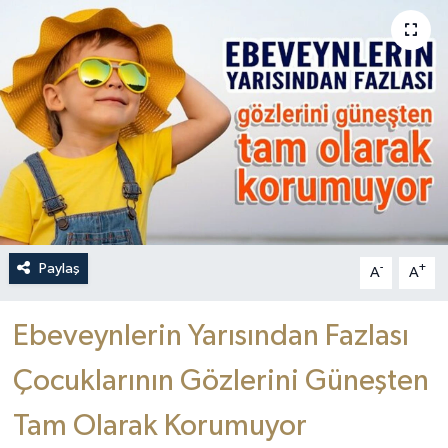
Paylaş
-
+
A
A
Ebeveynlerin Yarısından Fazlası
Çocuklarının Gözlerini Güneşten
Tam Olarak Korumuyor