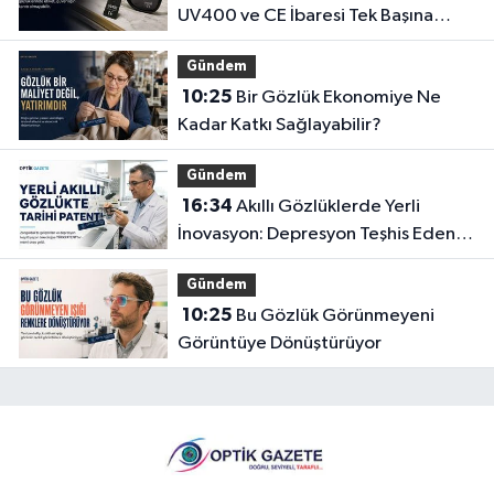
UV400 ve CE İbaresi Tek Başına
Yeterli mi?
Gündem
10:25
Bir Gözlük Ekonomiye Ne
Kadar Katkı Sağlayabilir?
Gündem
16:34
Akıllı Gözlüklerde Yerli
İnovasyon: Depresyon Teşhis Eden
Gözlüğe Türkpatent Onayı
Gündem
10:25
Bu Gözlük Görünmeyeni
Görüntüye Dönüştürüyor