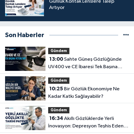
Günlük Kontak Lenslere Talep
Artıyor
Son Haberler
Gündem
13:00
Sahte Güneş Gözlüğünde
UV400 ve CE İbaresi Tek Başına
Yeterli mi?
Gündem
10:25
Bir Gözlük Ekonomiye Ne
Kadar Katkı Sağlayabilir?
Gündem
16:34
Akıllı Gözlüklerde Yerli
İnovasyon: Depresyon Teşhis Eden
Gözlüğe Türkpatent Onayı