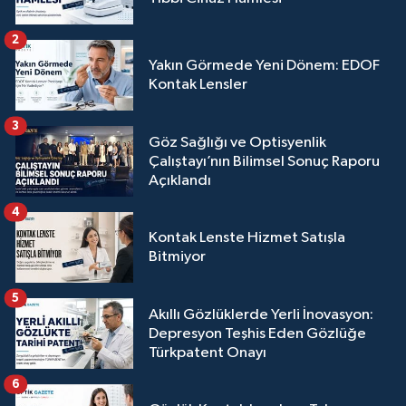
2
Yakın Görmede Yeni Dönem: EDOF
Kontak Lensler
3
Göz Sağlığı ve Optisyenlik
Çalıştayı’nın Bilimsel Sonuç Raporu
Açıklandı
4
Kontak Lenste Hizmet Satışla
Bitmiyor
5
Akıllı Gözlüklerde Yerli İnovasyon:
Depresyon Teşhis Eden Gözlüğe
Türkpatent Onayı
6