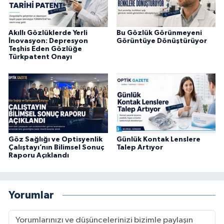
Akıllı Gözlüklerde Yerli
Bu Gözlük Görünmeyeni
İnovasyon: Depresyon
Görüntüye Dönüştürüyor
Teşhis Eden Gözlüğe
Türkpatent Onayı
Göz Sağlığı ve Optisyenlik
Günlük Kontak Lenslere
Çalıştayı’nın Bilimsel Sonuç
Talep Artıyor
Raporu Açıklandı
Yorumlar