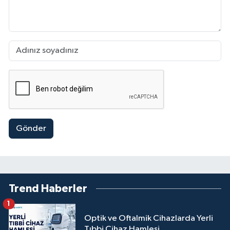
Gönder
Trend Haberler
1
Optik ve Oftalmik Cihazlarda Yerli
Tıbbi Cihaz Hamlesi