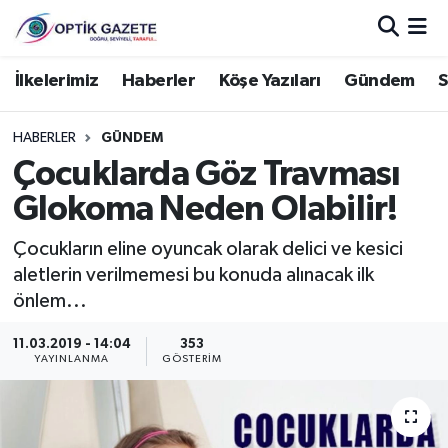
Nöbetçi Eczaneler
İlkelerimiz
Haberler
Köşe Yazıları
Gündem
S
Hava Durumu
HABERLER
GÜNDEM
Çocuklarda Göz Travması
İstanbul Namaz Vakitleri
Glokoma Neden Olabilir!
Trafik Durumu
Çocukların eline oyuncak olarak delici ve kesici
aletlerin verilmemesi bu konuda alınacak ilk
Süper Lig Puan Durumu ve Fikstür
önlem...
Tüm Manşetler
11.03.2019 - 14:04
353
YAYINLANMA
GÖSTERIM
Son Dakika Haberleri
Haber Arşivi