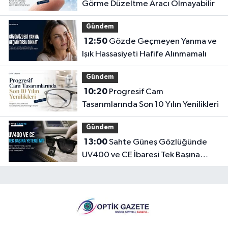
Görme Düzeltme Aracı Olmayabilir
Gündem
12:50
Gözde Geçmeyen Yanma ve
Işık Hassasiyeti Hafife Alınmamalı
Gündem
10:20
Progresif Cam
Tasarımlarında Son 10 Yılın Yenilikleri
Gündem
13:00
Sahte Güneş Gözlüğünde
UV400 ve CE İbaresi Tek Başına
Yeterli mi?