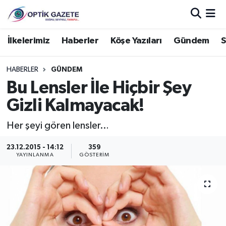
Nöbetçi Eczaneler
İlkelerimiz
Haberler
Köşe Yazıları
Gündem
S
Hava Durumu
HABERLER
GÜNDEM
Bu Lensler İle Hiçbir Şey
İstanbul Namaz Vakitleri
Gizli Kalmayacak!
Trafik Durumu
Her şeyi gören lensler…
Süper Lig Puan Durumu ve Fikstür
23.12.2015 - 14:12
359
YAYINLANMA
GÖSTERIM
Tüm Manşetler
Son Dakika Haberleri
Haber Arşivi