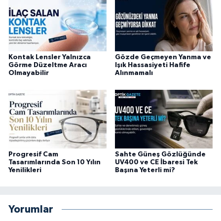
Kontak Lensler Yalnızca
Gözde Geçmeyen Yanma ve
Görme Düzeltme Aracı
Işık Hassasiyeti Hafife
Olmayabilir
Alınmamalı
Progresif Cam
Sahte Güneş Gözlüğünde
Tasarımlarında Son 10 Yılın
UV400 ve CE İbaresi Tek
Yenilikleri
Başına Yeterli mi?
Yorumlar