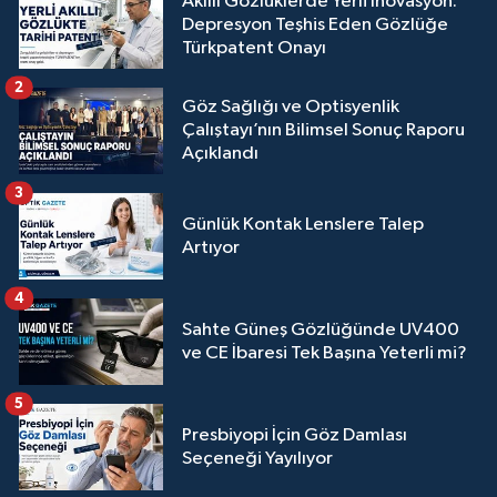
Akıllı Gözlüklerde Yerli İnovasyon:
Depresyon Teşhis Eden Gözlüğe
Türkpatent Onayı
2
Göz Sağlığı ve Optisyenlik
Çalıştayı’nın Bilimsel Sonuç Raporu
Açıklandı
3
Günlük Kontak Lenslere Talep
Artıyor
4
Sahte Güneş Gözlüğünde UV400
ve CE İbaresi Tek Başına Yeterli mi?
5
Presbiyopi İçin Göz Damlası
Seçeneği Yayılıyor