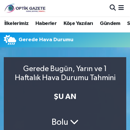
Nöbetçi Eczaneler
İlkelerimiz
Haberler
Köşe Yazıları
Gündem
S
Hava Durumu
Gerede Hava Durumu
İstanbul Namaz Vakitleri
Trafik Durumu
Gerede Bugün, Yarın ve 1
Haftalık Hava Durumu Tahmini
Süper Lig Puan Durumu ve Fikstür
ŞU AN
Tüm Manşetler
Son Dakika Haberleri
Bolu
Haber Arşivi