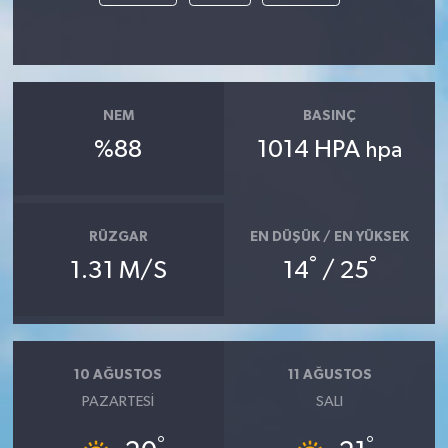
NEM
BASINÇ
%88
1014 HPA
hpa
RÜZGAR
EN DÜŞÜK / EN YÜKSEK
°
°
1.31 M/S
14
/ 25
10 AĞUSTOS
11 AĞUSTOS
PAZARTESI
SALI
°
°