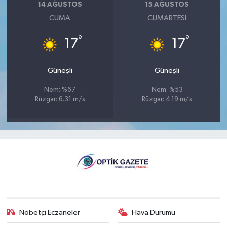
14 AĞUSTOS
15 AĞUSTOS
CUMA
CUMARTESI
°
°
17
17
Güneşli
Güneşli
Nem: %67
Nem: %53
Rüzgar: 6.31 m/s
Rüzgar: 4.19 m/s
Nöbetçi Eczaneler
Hava Durumu