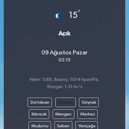
°
15
Açık
09 Ağustos Pazar
02:15
Nem: %88, Basınç: 1014 hpa hPa,
Rüzgar: 1.31 m/s
Dörtdivan
Gerede
Göynük
Kıbrıscık
Mengen
Merkez
Mudurnu
Seben
Yeniçağa