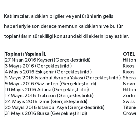
Katılımcılar, aldıkları bilgiler ve yeni ürünlerin geliş
haberleriyle son derece memnun kaldıklarını ve bu tür
toplantıların sürekliliği konusundaki dileklerini paylaştılar.
Toplantı Yapılan İL
OTEL
27 Nisan 2016 Kayseri (Gerçekleştirildi)
Hi
3 Mayıs 2016 (Gerçekleştirildi)
Rixos
4 Mayıs 2016 Eskişehir (Gerçekleştirildi)
Rixos
5 Mayıs 2016 İstanbul Avrupa Yakası (Gerçekleştirildi)
Sherat
9 Mayıs 2016 Gaziantep (Gerçekleştirildi)
Novote
10 Mayıs 2016 Adana (Gerçekleştirildi)
Hilton
17 Mayıs 2016 Trabzon (Gerçekleştirildi)
Zorlu G
24 Mayıs 2016 İzmir (Gerçekleştirildi)
Swiss O
25 Mayıs 2016 İstanbul Asya (Gerçekleştirildi)
Titanic 
31 Mayıs 2016 Bursa (Gerçekleştirildi)
Crowne