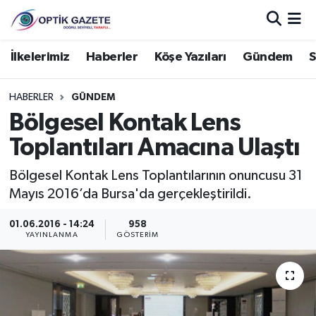
Nöbetçi Eczaneler
İlkelerimiz
Haberler
Köşe Yazıları
Gündem
S
Hava Durumu
HABERLER
GÜNDEM
Bölgesel Kontak Lens
İstanbul Namaz Vakitleri
Toplantıları Amacına Ulaştı
Trafik Durumu
Bölgesel Kontak Lens Toplantılarının onuncusu 31
Mayıs 2016’da Bursa'da gerçekleştirildi.
Süper Lig Puan Durumu ve Fikstür
01.06.2016 - 14:24
958
Tüm Manşetler
YAYINLANMA
GÖSTERIM
Son Dakika Haberleri
Haber Arşivi