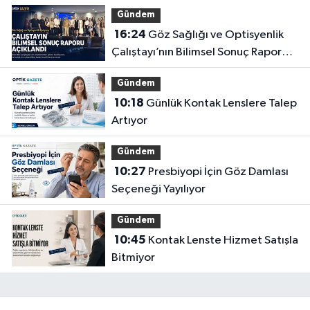
Gündem
16:24
Göz Sağlığı ve Optisyenlik
Çalıştayı’nın Bilimsel Sonuç Raporu
Açıklandı
Gündem
10:18
Günlük Kontak Lenslere Talep
Artıyor
Gündem
10:27
Presbiyopi İçin Göz Damlası
Seçeneği Yayılıyor
Gündem
10:45
Kontak Lenste Hizmet Satışla
Bitmiyor