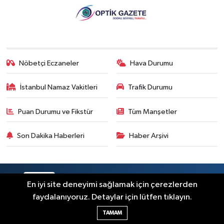
Nöbetçi Eczaneler
Hava Durumu
İstanbul Namaz Vakitleri
Trafik Durumu
Puan Durumu ve Fikstür
Tüm Manşetler
Son Dakika Haberleri
Haber Arşivi
RSS
Copyright © 2026. Her hakkı saklıdır.
En iyi site deneyimi sağlamak için çerezlerden
faydalanıyoruz. Detaylar için lütfen tıklayın.
Haber Yazılımı:
TE Bilişim
TAMAM