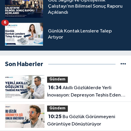
Göz Sağlığı ve Optisyenlik
Çalıştayı’nın Bilimsel Sonuç Raporu
Açıklandı
6
Günlük Kontak Lenslere Talep
Artıyor
Son Haberler
Gündem
16:34
Akıllı Gözlüklerde Yerli
İnovasyon: Depresyon Teşhis Eden
Gözlüğe Türkpatent Onayı
Gündem
10:25
Bu Gözlük Görünmeyeni
Görüntüye Dönüştürüyor