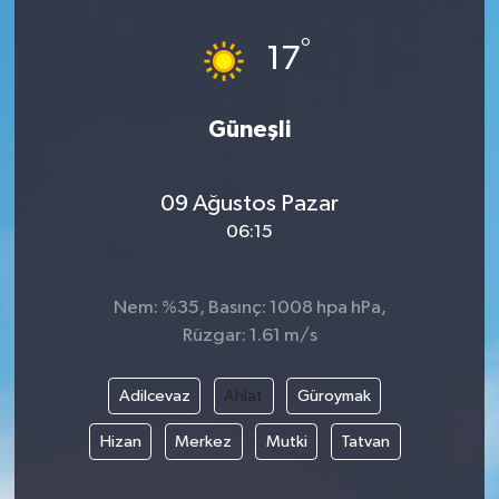
°
17
Güneşli
09 Ağustos Pazar
06:15
Nem: %35, Basınç: 1008 hpa hPa,
Rüzgar: 1.61 m/s
Adilcevaz
Ahlat
Güroymak
Hizan
Merkez
Mutki
Tatvan