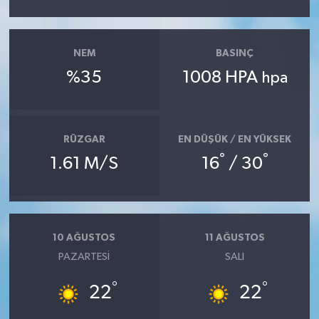
NEM
BASINÇ
%35
1008 HPA
hpa
RÜZGAR
EN DÜŞÜK / EN YÜKSEK
°
°
1.61 M/S
16
/ 30
10 AĞUSTOS
11 AĞUSTOS
PAZARTESI
SALI
°
°
22
22