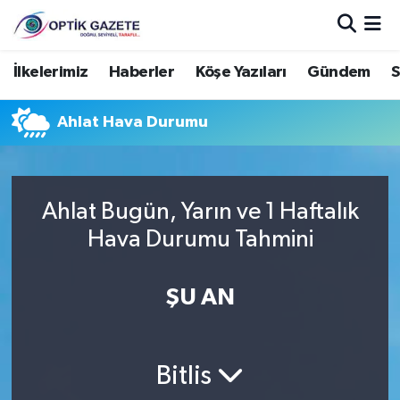
Nöbetçi Eczaneler
İlkelerimiz
Haberler
Köşe Yazıları
Gündem
S
Hava Durumu
Ahlat Hava Durumu
İstanbul Namaz Vakitleri
Trafik Durumu
Ahlat Bugün, Yarın ve 1 Haftalık
Hava Durumu Tahmini
Süper Lig Puan Durumu ve Fikstür
ŞU AN
Tüm Manşetler
Son Dakika Haberleri
Bitlis
Haber Arşivi