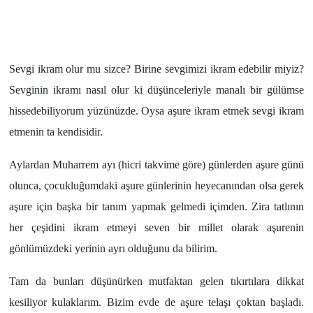
Sevgi ikram olur mu sizce? Birine sevgimizi ikram edebilir miyiz?
Sevginin ikramı nasıl olur ki düşünceleriyle manalı bir gülümse
hissedebiliyorum yüzünüzde. Oysa aşure ikram etmek sevgi ikram
etmenin ta kendisidir.
Aylardan Muharrem ayı (hicri takvime göre) günlerden aşure günü
olunca, çocukluğumdaki aşure günlerinin heyecanından olsa gerek
aşure için başka bir tanım yapmak gelmedi içimden. Zira tatlının
her çeşidini ikram etmeyi seven bir millet olarak aşurenin
gönlümüzdeki yerinin ayrı olduğunu da bilirim.
Tam da bunları düşünürken mutfaktan gelen tıkırtılara dikkat
kesiliyor kulaklarım. Bizim evde de aşure telaşı çoktan başladı.