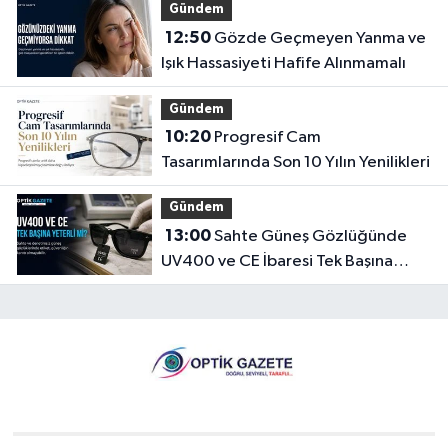
Gündem
12:50
Gözde Geçmeyen Yanma ve
Işık Hassasiyeti Hafife Alınmamalı
Gündem
10:20
Progresif Cam
Tasarımlarında Son 10 Yılın Yenilikleri
Gündem
13:00
Sahte Güneş Gözlüğünde
UV400 ve CE İbaresi Tek Başına
Yeterli mi?