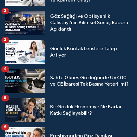
Türkpatent Onayı
2
Göz Sağlığı ve Optisyenlik
Çalıştayı’nın Bilimsel Sonuç Raporu
Açıklandı
3
Günlük Kontak Lenslere Talep
Artıyor
4
Sahte Güneş Gözlüğünde UV400
ve CE İbaresi Tek Başına Yeterli mi?
5
Bir Gözlük Ekonomiye Ne Kadar
Katkı Sağlayabilir?
6
Presbiyopi İçin Göz Damlası