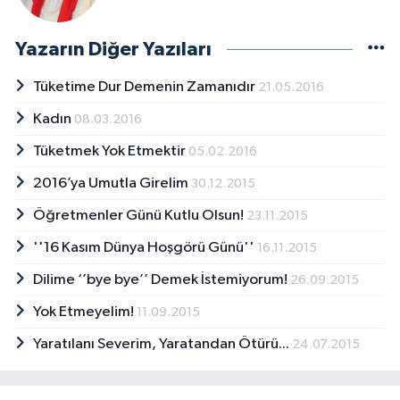
Yazarın Diğer Yazıları
Tüketime Dur Demenin Zamanıdır
21.05.2016
Kadın
08.03.2016
Tüketmek Yok Etmektir
05.02.2016
2016’ya Umutla Girelim
30.12.2015
Öğretmenler Günü Kutlu Olsun!
23.11.2015
''16 Kasım Dünya Hoşgörü Günü''
16.11.2015
Dilime ‘’bye bye’’ Demek İstemiyorum!
26.09.2015
Yok Etmeyelim!
11.09.2015
Yaratılanı Severim, Yaratandan Ötürü...
24.07.2015