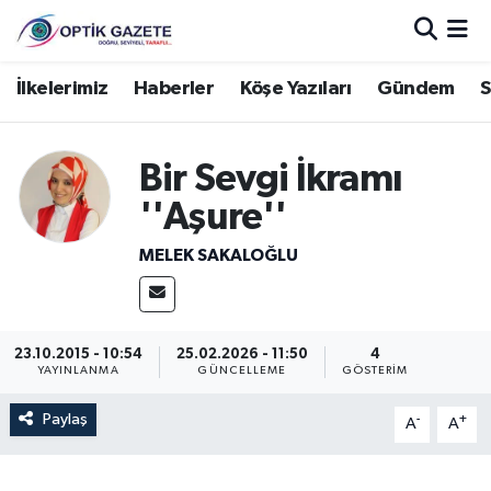
Nöbetçi Eczaneler
İlkelerimiz
Haberler
Köşe Yazıları
Gündem
S
Hava Durumu
Bir Sevgi İkramı
İstanbul Namaz Vakitleri
''Aşure''
Trafik Durumu
MELEK SAKALOĞLU
Süper Lig Puan Durumu ve Fikstür
23.10.2015 - 10:54
25.02.2026 - 11:50
4
Tüm Manşetler
YAYINLANMA
GÜNCELLEME
GÖSTERIM
Son Dakika Haberleri
Paylaş
-
+
A
A
Haber Arşivi