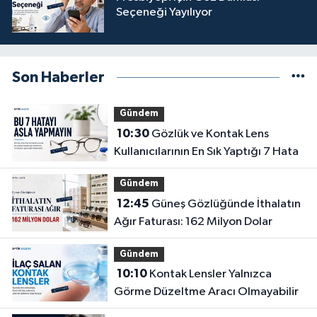
Seçeneği Yayılıyor
Son Haberler
Gündem
10:30
Gözlük ve Kontak Lens
Kullanıcılarının En Sık Yaptığı 7 Hata
Gündem
12:45
Güneş Gözlüğünde İthalatın
Ağır Faturası: 162 Milyon Dolar
Gündem
10:10
Kontak Lensler Yalnızca
Görme Düzeltme Aracı Olmayabilir