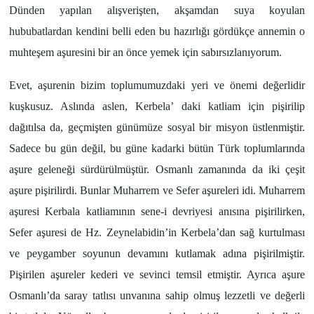
Dünden yapılan alışverişten, akşamdan suya koyulan
hububatlardan kendini belli eden bu hazırlığı gördükçe annemin o
muhteşem aşuresini bir an önce yemek için sabırsızlanıyorum.
Evet, aşurenin bizim toplumumuzdaki yeri ve önemi değerlidir
kuşkusuz. Aslında aslen, Kerbela’ daki katliam için pişirilip
dağıtılsa da, geçmişten günümüze sosyal bir misyon üstlenmiştir.
Sadece bu gün değil, bu güne kadarki bütün Türk toplumlarında
aşure geleneği sürdürülmüştür. Osmanlı zamanında da iki çeşit
aşure pişirilirdi. Bunlar Muharrem ve Sefer aşureleri idi. Muharrem
aşuresi Kerbala katliamının sene-i devriyesi anısına pişirilirken,
Sefer aşuresi de Hz. Zeynelabidin’in Kerbela’dan sağ kurtulması
ve peygamber soyunun devamını kutlamak adına pişirilmiştir.
Pişirilen aşureler kederi ve sevinci temsil etmiştir. Ayrıca aşure
Osmanlı’da saray tatlısı unvanına sahip olmuş lezzetli ve değerli