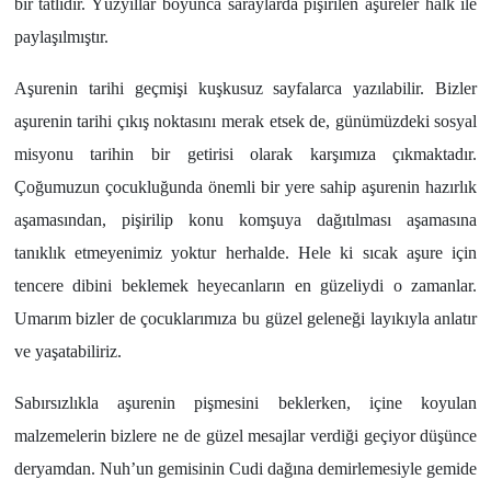
bir tatlıdır. Yüzyıllar boyunca saraylarda pişirilen aşureler halk ile
paylaşılmıştır.
Aşurenin tarihi geçmişi kuşkusuz sayfalarca yazılabilir. Bizler
aşurenin tarihi çıkış noktasını merak etsek de, günümüzdeki sosyal
misyonu tarihin bir getirisi olarak karşımıza çıkmaktadır.
Çoğumuzun çocukluğunda önemli bir yere sahip aşurenin hazırlık
aşamasından, pişirilip konu komşuya dağıtılması aşamasına
tanıklık etmeyenimiz yoktur herhalde. Hele ki sıcak aşure için
tencere dibini beklemek heyecanların en güzeliydi o zamanlar.
Umarım bizler de çocuklarımıza bu güzel geleneği layıkıyla anlatır
ve yaşatabiliriz.
Sabırsızlıkla aşurenin pişmesini beklerken, içine koyulan
malzemelerin bizlere ne de güzel mesajlar verdiği geçiyor düşünce
deryamdan. Nuh’un gemisinin Cudi dağına demirlemesiyle gemide