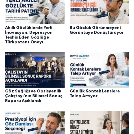
Akıllı Gözlüklerde Yerli
Bu Gözlük Görünmeyeni
İnovasyon: Depresyon
Görüntüye Dönüştürüyor
Teşhis Eden Gözlüğe
Türkpatent Onayı
Göz Sağlığı ve Optisyenlik
Günlük Kontak Lenslere
Çalıştayı’nın Bilimsel Sonuç
Talep Artıyor
Raporu Açıklandı