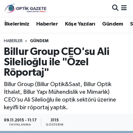
Nöbetçi Eczaneler
İlkelerimiz
Haberler
Köşe Yazıları
Gündem
S
Hava Durumu
HABERLER
GÜNDEM
Billur Group CEO'su Ali
İstanbul Namaz Vakitleri
Silelioğlu ile "Özel
Trafik Durumu
Röportaj"
Süper Lig Puan Durumu ve Fikstür
Billur Group (Billur Optik&Saat, Billur Optik
İthalat, Billur Yapı Mühendislik ve Mimarlık)
Tüm Manşetler
CEO’su Ali Silelioğlu ile optik sektörü üzerine
keyifli bir röportaj yaptık.
Son Dakika Haberleri
09.11.2015 - 11:17
3115
YAYINLANMA
GÖSTERIM
Haber Arşivi