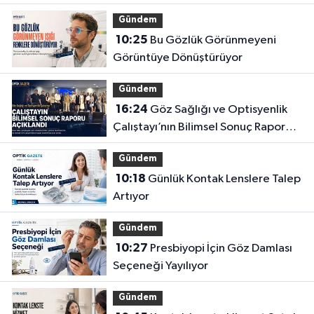
Gözlüğe Türkpatent Onayı
Gündem
10:25
Bu Gözlük Görünmeyeni
Görüntüye Dönüştürüyor
Gündem
16:24
Göz Sağlığı ve Optisyenlik
Çalıştayı’nın Bilimsel Sonuç Raporu
Açıklandı
Gündem
10:18
Günlük Kontak Lenslere Talep
Artıyor
Gündem
10:27
Presbiyopi İçin Göz Damlası
Seçeneği Yayılıyor
Gündem