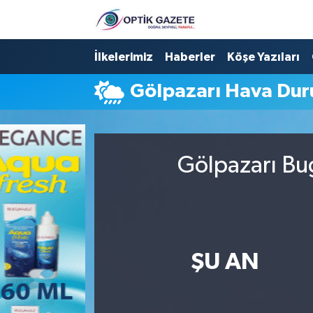
Nöbetçi Eczaneler
İlkelerimiz
Haberler
Köşe Yazıları
Gölpazarı Hava Du
Hava Durumu
İstanbul Namaz Vakitleri
Gölpazarı Bug
Trafik Durumu
Süper Lig Puan Durumu ve Fikstür
Tüm Manşetler
ŞU AN
Son Dakika Haberleri
Haber Arşivi