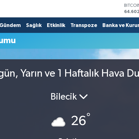
BITCO
64.60
DOLA
47,59
Gündem
Sağlık
Etkinlik
Transpoze
Banka ve Kuru
EURO
55,07
rumu
STERLİ
64,24
GRAM 
6518.2
BİST10
ün, Yarın ve 1 Haftalık Hava 
13.768
Bilecik
°
26