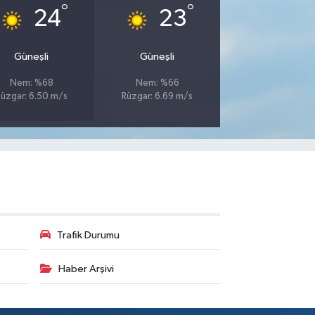
°
°
24
23
Güneşli
Güneşli
Nem: %68
Nem: %66
üzgar: 6.50 m/s
Rüzgar: 6.69 m/s
Trafik Durumu
Haber Arşivi