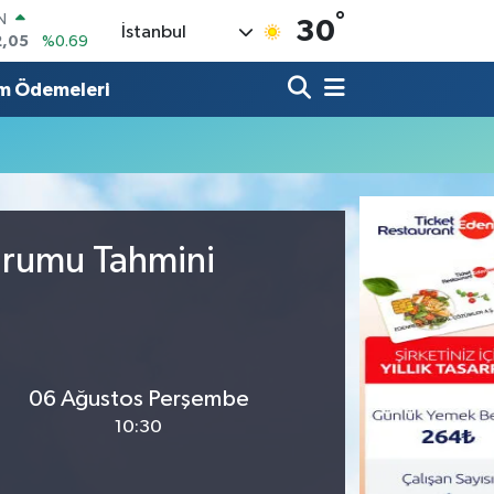
°
IN
30
İstanbul
2,05
%0.69
R
86
%0.06
m Ödemeleri
00
%0.1
N
38
%0.21
ALTIN
3
%0.39
0
Durumu Tahmini
%48
06 Ağustos Perşembe
10:30