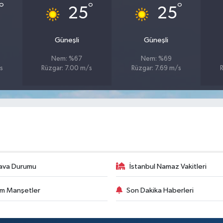
°
°
°
25
25
Güneşli
Güneşli
Nem: %67
Nem: %69
s
Rüzgar: 7.00 m/s
Rüzgar: 7.69 m/s
R
ava Durumu
İstanbul Namaz Vakitleri
m Manşetler
Son Dakika Haberleri