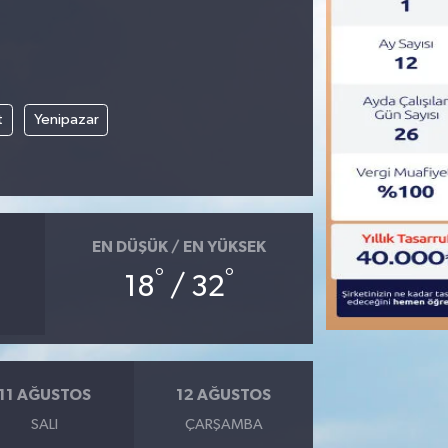
t
Yenipazar
EN DÜŞÜK / EN YÜKSEK
°
°
18
/ 32
11 AĞUSTOS
12 AĞUSTOS
SALI
ÇARŞAMBA