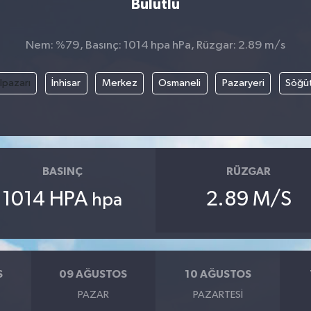
Bulutlu
Nem: %79, Basınç: 1014 hpa hPa, Rüzgar: 2.89 m/s
lpazarı
İnhisar
Merkez
Osmaneli
Pazaryeri
Söğü
BASINÇ
RÜZGAR
1014 HPA
2.89 M/S
hpa
S
09 AĞUSTOS
10 AĞUSTOS
PAZAR
PAZARTESI