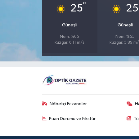
°
25
25
Güneşli
Güneşli
Nem: %65
Nem: %55
Rüzgar: 6.11 m/s
Rüzgar: 5.89 m/
Nöbetçi Eczaneler
H
Puan Durumu ve Fikstür
Tü