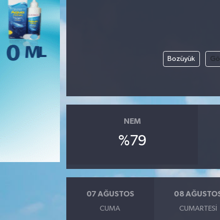
Bozüyük
Gö
NEM
%79
07 AĞUSTOS
08 AĞUSTO
CUMA
CUMARTESI