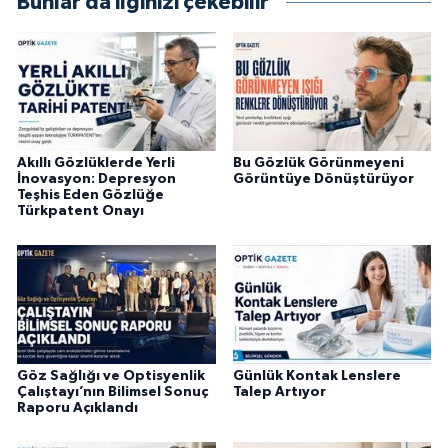
Bunlar da ilginizi çekebilir
Akıllı Gözlüklerde Yerli
Bu Gözlük Görünmeyeni
İnovasyon: Depresyon
Görüntüye Dönüştürüyor
Teşhis Eden Gözlüğe
Türkpatent Onayı
Göz Sağlığı ve Optisyenlik
Günlük Kontak Lenslere
Çalıştayı’nın Bilimsel Sonuç
Talep Artıyor
Raporu Açıklandı