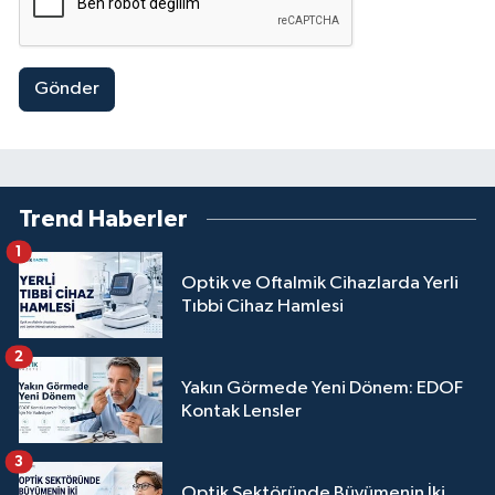
Gönder
Trend Haberler
1
Optik ve Oftalmik Cihazlarda Yerli
Tıbbi Cihaz Hamlesi
2
Yakın Görmede Yeni Dönem: EDOF
Kontak Lensler
3
Optik Sektöründe Büyümenin İki