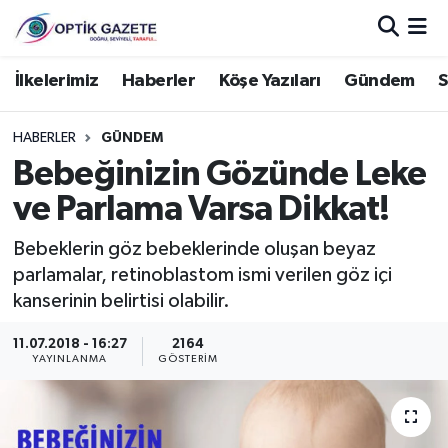
Nöbetçi Eczaneler
İlkelerimiz
Haberler
Köşe Yazıları
Gündem
S
Hava Durumu
HABERLER
GÜNDEM
Bebeğinizin Gözünde Leke
İstanbul Namaz Vakitleri
ve Parlama Varsa Dikkat!
Trafik Durumu
Bebeklerin göz bebeklerinde oluşan beyaz
parlamalar, retinoblastom ismi verilen göz içi
Süper Lig Puan Durumu ve Fikstür
kanserinin belirtisi olabilir.
Tüm Manşetler
11.07.2018 - 16:27
2164
YAYINLANMA
GÖSTERIM
Son Dakika Haberleri
Haber Arşivi