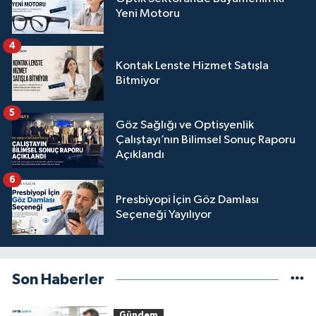
Yeni Motoru
4
Kontak Lenste Hizmet Satışla
Bitmiyor
5
Göz Sağlığı ve Optisyenlik
Çalıştayı’nın Bilimsel Sonuç Raporu
Açıklandı
6
Presbiyopi İçin Göz Damlası
Seçeneği Yayılıyor
Son Haberler