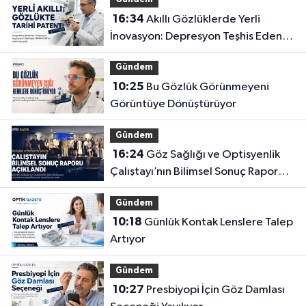
Gündem
16:34
Akıllı Gözlüklerde Yerli
İnovasyon: Depresyon Teşhis Eden
Gözlüğe Türkpatent Onayı
Gündem
10:25
Bu Gözlük Görünmeyeni
Görüntüye Dönüştürüyor
Gündem
16:24
Göz Sağlığı ve Optisyenlik
Çalıştayı’nın Bilimsel Sonuç Raporu
Açıklandı
Gündem
10:18
Günlük Kontak Lenslere Talep
Artıyor
Gündem
10:27
Presbiyopi İçin Göz Damlası