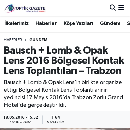
Nöbetçi Eczaneler
İlkelerimiz
Haberler
Köşe Yazıları
Gündem
S
Hava Durumu
HABERLER
GÜNDEM
Bausch + Lomb & Opak
İstanbul Namaz Vakitleri
Lens 2016 Bölgesel Kontak
Trafik Durumu
Lens Toplantıları – Trabzon
Süper Lig Puan Durumu ve Fikstür
Bausch + Lomb & Opak Lens’in birlikte organize
ettiği Bölgesel Kontak Lens Toplantılarının
Tüm Manşetler
yedincisi 17 Mayıs 2016’da Trabzon Zorlu Grand
Hotel’de gerçekleştirildi.
Son Dakika Haberleri
18.05.2016 - 15:52
1164
YAYINLANMA
GÖSTERIM
Haber Arşivi