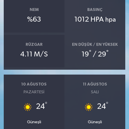
NEM
BASINÇ
%63
1012 HPA
hpa
RÜZGAR
EN DÜŞÜK / EN YÜKSEK
°
°
4.11 M/S
19
/ 29
10 AĞUSTOS
11 AĞUSTOS
PAZARTESI
SALI
°
°
24
24
Güneşli
Güneşli