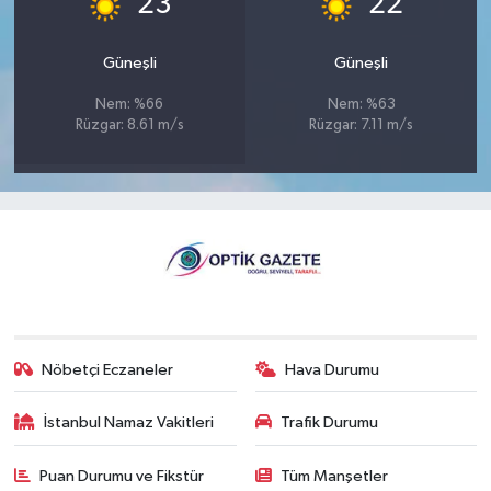
23
22
Güneşli
Güneşli
Nem: %66
Nem: %63
Rüzgar: 8.61 m/s
Rüzgar: 7.11 m/s
Nöbetçi Eczaneler
Hava Durumu
İstanbul Namaz Vakitleri
Trafik Durumu
Puan Durumu ve Fikstür
Tüm Manşetler