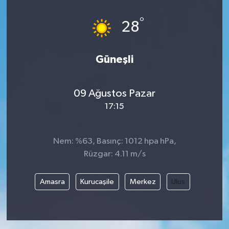
°
28
Güneşli
09 Ağustos Pazar
17:15
Nem: %63, Basınç: 1012 hpa hPa,
Rüzgar: 4.11 m/s
Amasra
Kurucaşile
Merkez
Ulus