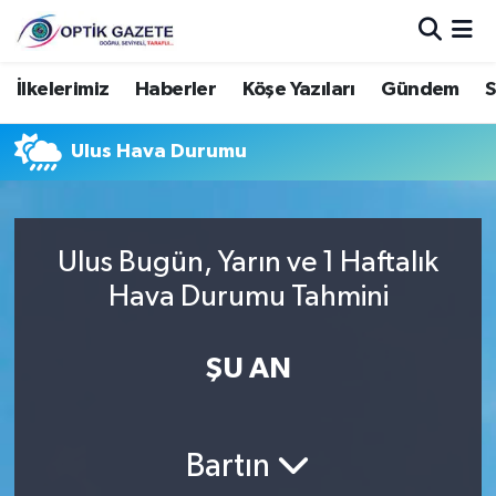
Nöbetçi Eczaneler
İlkelerimiz
Haberler
Köşe Yazıları
Gündem
S
Hava Durumu
Ulus Hava Durumu
İstanbul Namaz Vakitleri
Trafik Durumu
Ulus Bugün, Yarın ve 1 Haftalık
Hava Durumu Tahmini
Süper Lig Puan Durumu ve Fikstür
ŞU AN
Tüm Manşetler
Son Dakika Haberleri
Bartın
Haber Arşivi