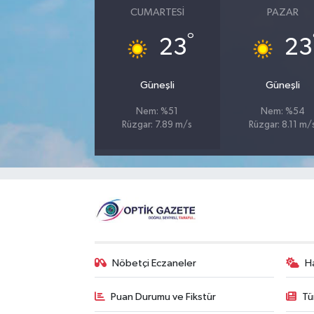
CUMARTESI
PAZAR
°
23
23
Güneşli
Güneşli
Nem: %51
Nem: %54
Rüzgar: 7.89 m/s
Rüzgar: 8.11 m/
Nöbetçi Eczaneler
H
Puan Durumu ve Fikstür
Tü