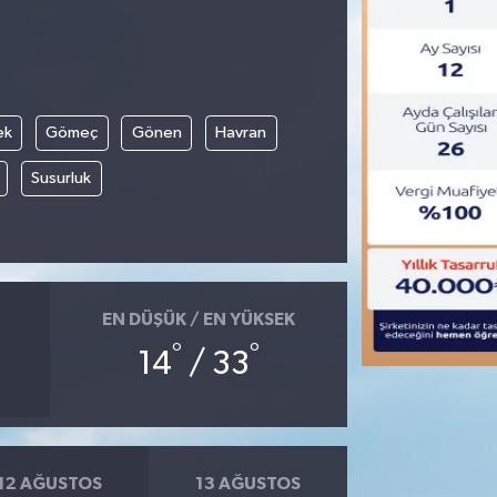
ek
Gömeç
Gönen
Havran
Susurluk
EN DÜŞÜK / EN YÜKSEK
°
°
14
/ 33
12 AĞUSTOS
13 AĞUSTOS