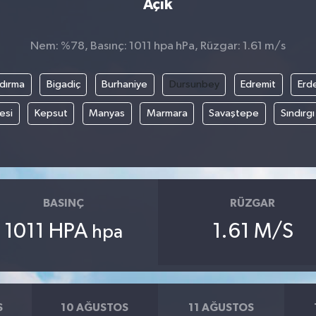
Açık
Nem: %78, Basınç: 1011 hpa hPa, Rüzgar: 1.61 m/s
dırma
Bigadiç
Burhaniye
Dursunbey
Edremit
Erd
esi
Kepsut
Manyas
Marmara
Savaştepe
Sındırgı
BASINÇ
RÜZGAR
1011 HPA
1.61 M/S
hpa
S
10 AĞUSTOS
11 AĞUSTOS