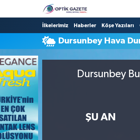
Nöbetçi Eczaneler
İlkelerimiz
Haberler
Köşe Yazıları
Dursunbey Hava D
Hava Durumu
İstanbul Namaz Vakitleri
Dursunbey Bug
Trafik Durumu
Süper Lig Puan Durumu ve Fikstür
Tüm Manşetler
ŞU AN
Son Dakika Haberleri
Haber Arşivi