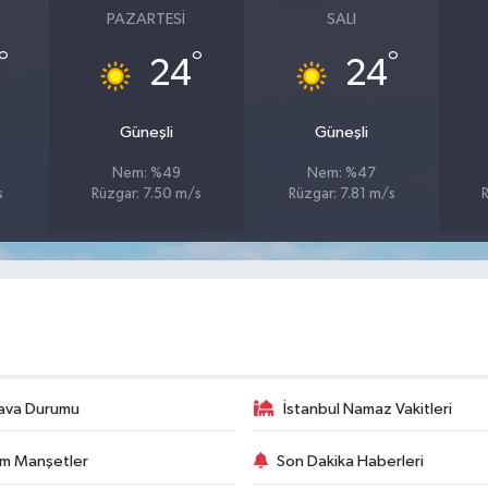
PAZARTESI
SALI
°
°
°
24
24
Güneşli
Güneşli
Nem: %49
Nem: %47
s
Rüzgar: 7.50 m/s
Rüzgar: 7.81 m/s
ava Durumu
İstanbul Namaz Vakitleri
m Manşetler
Son Dakika Haberleri