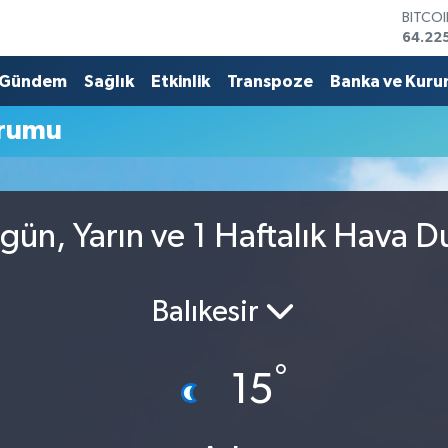
BITCO
64.22
DOLA
47,67
Gündem
Sağlık
Etkinlik
Transpoze
Banka ve Kuru
EURO
55,04
urumu
STERL
64,21
GRAM 
6510.
BİST1
ün, Yarın ve 1 Haftalık Hava 
13.799
Balıkesir
°
15