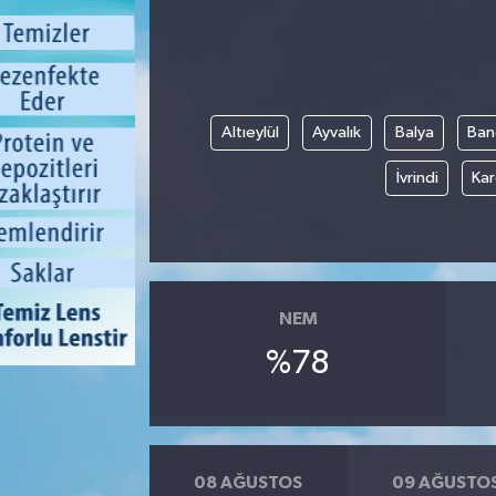
Altıeylül
Ayvalık
Balya
Ban
İvrindi
Kar
NEM
%78
08 AĞUSTOS
09 AĞUSTO