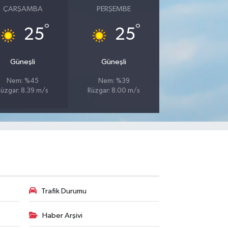
ÇARŞAMBA
PERŞEMBE
°
°
25
25
Güneşli
Güneşli
Nem: %45
Nem: %39
Rüzgar: 8.39 m/s
Rüzgar: 8.00 m/s
Trafik Durumu
Haber Arşivi