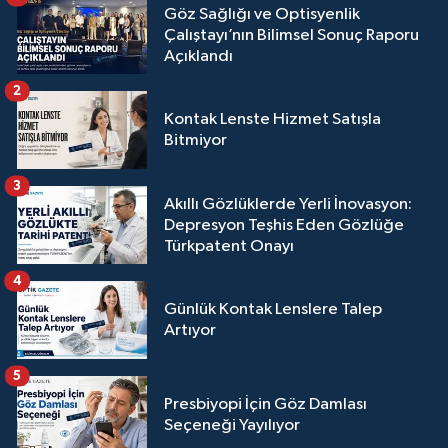
Göz Sağlığı ve Optisyenlik
Çalıştayı’nın Bilimsel Sonuç Raporu
Açıklandı
2
Kontak Lenste Hizmet Satışla
Bitmiyor
3
Akıllı Gözlüklerde Yerli İnovasyon:
Depresyon Teşhis Eden Gözlüğe
Türkpatent Onayı
4
Günlük Kontak Lenslere Talep
Artıyor
5
Presbiyopi İçin Göz Damlası
Seçeneği Yayılıyor