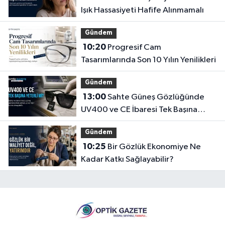
Işık Hassasiyeti Hafife Alınmamalı
Gündem
10:20
Progresif Cam
Tasarımlarında Son 10 Yılın Yenilikleri
Gündem
13:00
Sahte Güneş Gözlüğünde
UV400 ve CE İbaresi Tek Başına
Yeterli mi?
Gündem
10:25
Bir Gözlük Ekonomiye Ne
Kadar Katkı Sağlayabilir?