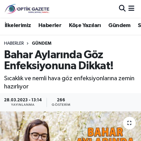
Nöbetçi Eczaneler
İlkelerimiz
Haberler
Köşe Yazıları
Gündem
S
Hava Durumu
HABERLER
GÜNDEM
Bahar Aylarında Göz
İstanbul Namaz Vakitleri
Enfeksiyonuna Dikkat!
Trafik Durumu
Sıcaklık ve nemli hava göz enfeksiyonlarına zemin
hazırlıyor
Süper Lig Puan Durumu ve Fikstür
28.03.2023 - 13:14
266
Tüm Manşetler
YAYINLANMA
GÖSTERIM
Son Dakika Haberleri
Haber Arşivi