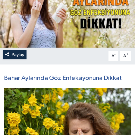
Paylaş
-
+
A
A
Bahar Aylarında Göz Enfeksiyonuna Dikkat