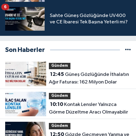
6
Sahte Güneş Gözlüğünde UV400
ve CE İbaresi Tek Başına Yeterli mi?
Son Haberler
Gündem
12:45
Güneş Gözlüğünde İthalatın
Ağır Faturası: 162 Milyon Dolar
Gündem
10:10
Kontak Lensler Yalnızca
Görme Düzeltme Aracı Olmayabilir
Gündem
12:50
Gözde Geçmeyen Yanma ve