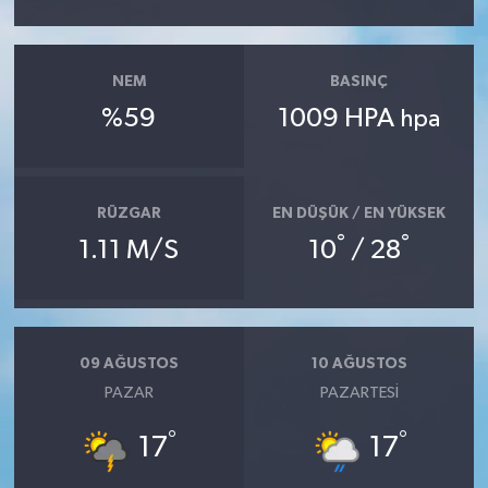
NEM
BASINÇ
%59
1009 HPA
hpa
RÜZGAR
EN DÜŞÜK / EN YÜKSEK
°
°
1.11 M/S
10
/ 28
09 AĞUSTOS
10 AĞUSTOS
PAZAR
PAZARTESI
°
°
17
17