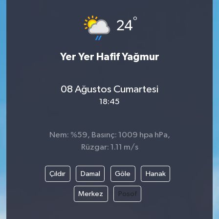
°
24
Yer Yer Hafif Yağmur
08 Ağustos Cumartesi
18:45
Nem: %59, Basınç: 1009 hpa hPa,
Rüzgar: 1.11 m/s
Çıldır
Damal
Göle
Hanak
Merkez
Posof