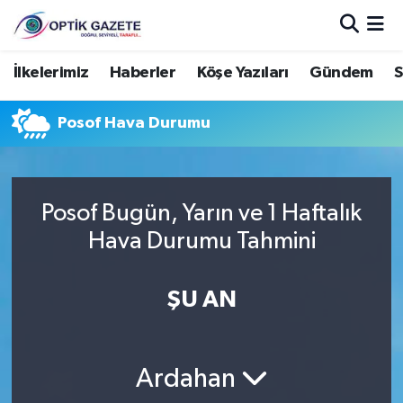
Nöbetçi Eczaneler
İlkelerimiz
Haberler
Köşe Yazıları
Gündem
S
Hava Durumu
Posof Hava Durumu
İstanbul Namaz Vakitleri
Trafik Durumu
Posof Bugün, Yarın ve 1 Haftalık
Hava Durumu Tahmini
Süper Lig Puan Durumu ve Fikstür
ŞU AN
Tüm Manşetler
Son Dakika Haberleri
Ardahan
Haber Arşivi