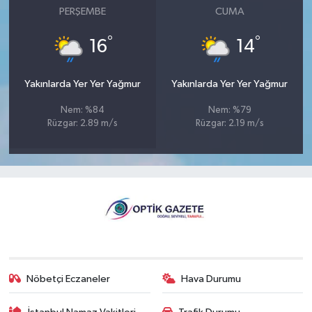
PERŞEMBE
CUMA
°
°
16
14
Yakınlarda Yer Yer Yağmur
Yakınlarda Yer Yer Yağmur
Nem: %84
Nem: %79
Rüzgar: 2.89 m/s
Rüzgar: 2.19 m/s
Nöbetçi Eczaneler
Hava Durumu