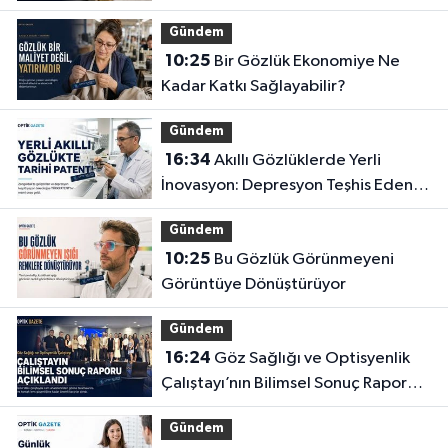
Yeterli mi?
Gündem
10:25
Bir Gözlük Ekonomiye Ne
Kadar Katkı Sağlayabilir?
Gündem
16:34
Akıllı Gözlüklerde Yerli
İnovasyon: Depresyon Teşhis Eden
Gözlüğe Türkpatent Onayı
Gündem
10:25
Bu Gözlük Görünmeyeni
Görüntüye Dönüştürüyor
Gündem
16:24
Göz Sağlığı ve Optisyenlik
Çalıştayı’nın Bilimsel Sonuç Raporu
Açıklandı
Gündem