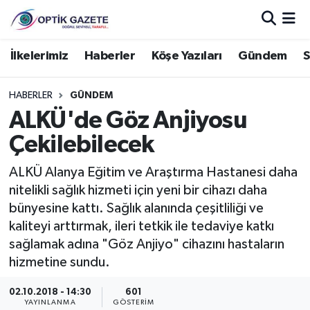
Nöbetçi Eczaneler
İlkelerimiz
Haberler
Köşe Yazıları
Gündem
S
Hava Durumu
HABERLER
GÜNDEM
ALKÜ'de Göz Anjiyosu
İstanbul Namaz Vakitleri
Çekilebilecek
Trafik Durumu
ALKÜ Alanya Eğitim ve Araştırma Hastanesi daha
nitelikli sağlık hizmeti için yeni bir cihazı daha
Süper Lig Puan Durumu ve Fikstür
bünyesine kattı. Sağlık alanında çeşitliliği ve
kaliteyi arttırmak, ileri tetkik ile tedaviye katkı
Tüm Manşetler
sağlamak adına "Göz Anjiyo" cihazını hastaların
hizmetine sundu.
Son Dakika Haberleri
02.10.2018 - 14:30
601
Haber Arşivi
YAYINLANMA
GÖSTERIM