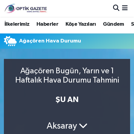
Nöbetçi Eczaneler
İlkelerimiz
Haberler
Köşe Yazıları
Gündem
S
Hava Durumu
Ağaçören Hava Durumu
İstanbul Namaz Vakitleri
Trafik Durumu
Ağaçören Bugün, Yarın ve 1
Haftalık Hava Durumu Tahmini
Süper Lig Puan Durumu ve Fikstür
ŞU AN
Tüm Manşetler
Son Dakika Haberleri
Aksaray
Haber Arşivi