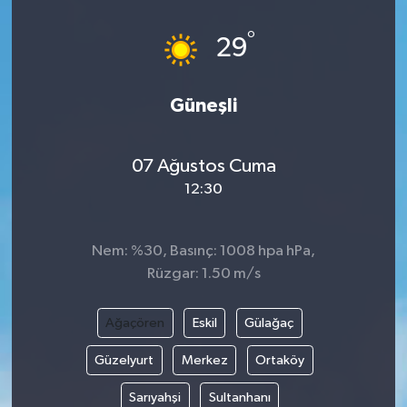
°
29
Güneşli
07 Ağustos Cuma
12:30
Nem: %30, Basınç: 1008 hpa hPa,
Rüzgar: 1.50 m/s
Ağaçören
Eskil
Gülağaç
Güzelyurt
Merkez
Ortaköy
Sarıyahşi
Sultanhanı