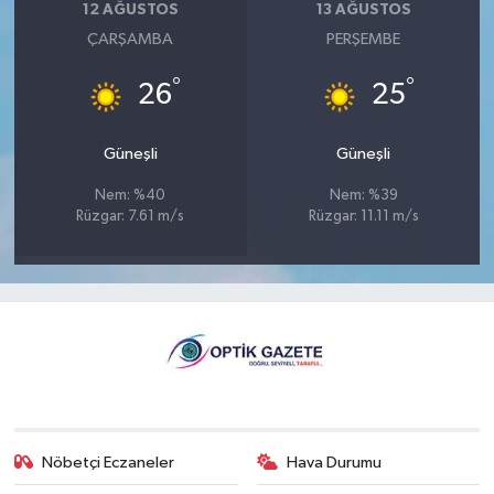
12 AĞUSTOS
13 AĞUSTOS
ÇARŞAMBA
PERŞEMBE
°
°
26
25
Güneşli
Güneşli
Nem: %40
Nem: %39
Rüzgar: 7.61 m/s
Rüzgar: 11.11 m/s
Nöbetçi Eczaneler
Hava Durumu