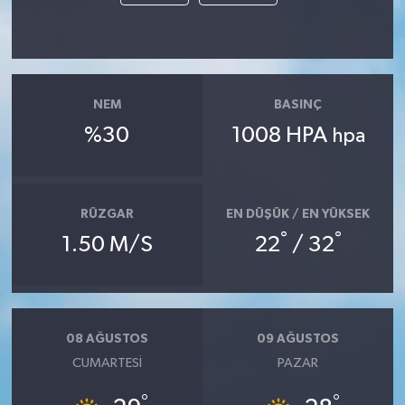
NEM
BASINÇ
%30
1008 HPA
hpa
RÜZGAR
EN DÜŞÜK / EN YÜKSEK
°
°
1.50 M/S
22
/ 32
08 AĞUSTOS
09 AĞUSTOS
CUMARTESI
PAZAR
°
°