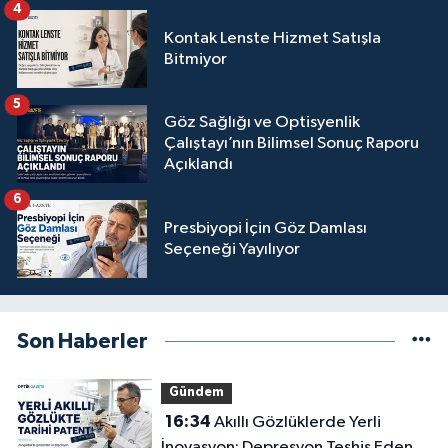
4
Kontak Lenste Hizmet Satışla
Bitmiyor
5
Göz Sağlığı ve Optisyenlik
Çalıştayı’nın Bilimsel Sonuç Raporu
Açıklandı
6
Presbiyopi İçin Göz Damlası
Seçeneği Yayılıyor
Son Haberler
Gündem
16:34
Akıllı Gözlüklerde Yerli
İnovasyon: Depresyon Teşhis Eden