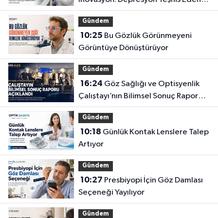
Gözlüğe Türkpatent Onayı
Gündem
10:25
Bu Gözlük Görünmeyeni
Görüntüye Dönüştürüyor
Gündem
16:24
Göz Sağlığı ve Optisyenlik
Çalıştayı’nın Bilimsel Sonuç Raporu
Açıklandı
Gündem
10:18
Günlük Kontak Lenslere Talep
Artıyor
Gündem
10:27
Presbiyopi İçin Göz Damlası
Seçeneği Yayılıyor
Gündem