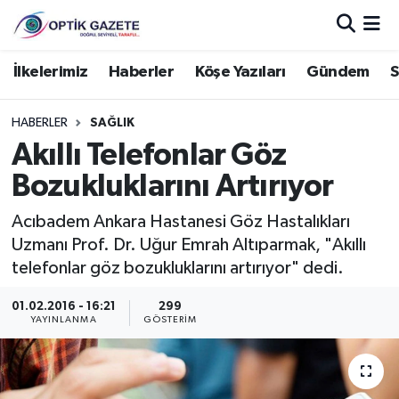
Nöbetçi Eczaneler
İlkelerimiz
Haberler
Köşe Yazıları
Gündem
S
Hava Durumu
HABERLER
SAĞLIK
Akıllı Telefonlar Göz
İstanbul Namaz Vakitleri
Bozukluklarını Artırıyor
Trafik Durumu
Acıbadem Ankara Hastanesi Göz Hastalıkları
Uzmanı Prof. Dr. Uğur Emrah Altıparmak, "Akıllı
Süper Lig Puan Durumu ve Fikstür
telefonlar göz bozukluklarını artırıyor" dedi.
Tüm Manşetler
01.02.2016 - 16:21
299
YAYINLANMA
GÖSTERIM
Son Dakika Haberleri
Haber Arşivi